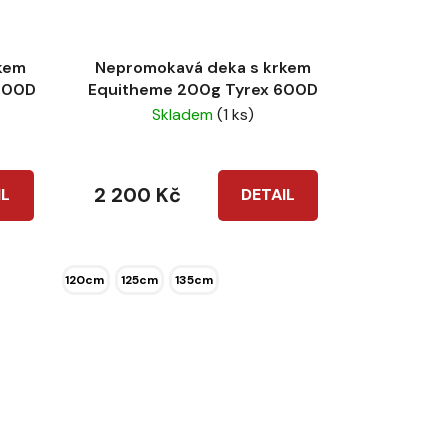
kem
Nepromokavá deka s krkem
200D
Equitheme 200g Tyrex 600D
Skladem
(1 ks)
2 200 Kč
IL
DETAIL
120cm
125cm
135cm