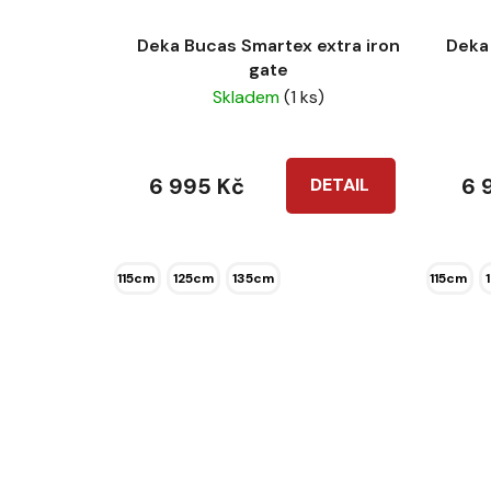
Deka Bucas Smartex extra iron
Deka
gate
Skladem
(1 ks)
6 995 Kč
6 
DETAIL
115cm
125cm
135cm
115cm