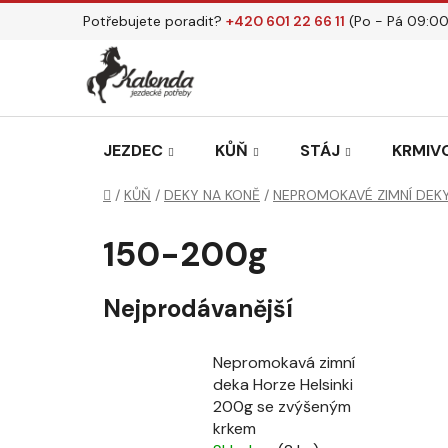
Přejít
Potřebujete poradit?
+420 601 22 66 11
(Po - Pá 09:00
na
obsah
JEZDEC
KŮŇ
STÁJ
KRMIVO
Domů
/
KŮŇ
/
DEKY NA KONĚ
/
NEPROMOKAVÉ ZIMNÍ DEK
150-200g
Nejprodávanější
Nepromokavá zimní
deka Horze Helsinki
200g se zvýšeným
krkem