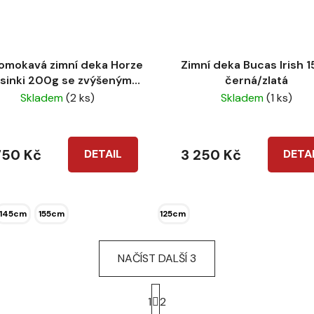
omokavá zimní deka Horze
Zimní deka Bucas Irish 
lsinki 200g se zvýšeným
černá/zlatá
krkem
Skladem
(2 ks)
Skladem
(1 ks)
750 Kč
3 250 Kč
DETAIL
DETA
145cm
155cm
125cm
NAČÍST DALŠÍ 3
S
t
1
2
r