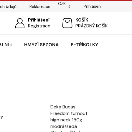
CZK
Přihlášení
ch údajů
Reklamace
ostí
Sedlářský servis
Přihlášení
Pasování sedel pro koně
NÁKUPNÍ
Registrace
PRÁZDNÝ KOŠÍK
KOŠÍK
ATNÍ
HMYZÍ SEZONA
E-TŘÍKOLKY
Deka Bucas
Freedom turnout
vy-
high neck 150g
modrá/šedá