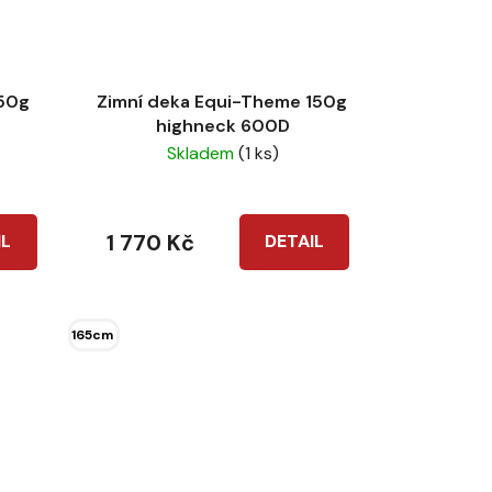
150g
Zimní deka Equi-Theme 150g
highneck 600D
Skladem
(1 ks)
1 770 Kč
IL
DETAIL
165cm