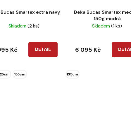
 Bucas Smartex extra navy
Deka Bucas Smartex me
150g modrá
Skladem
(2 ks)
Skladem
(1 ks)
995 Kč
6 095 Kč
DETAIL
DETA
125cm
155cm
135cm