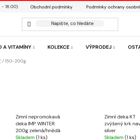
 - 18:00)
Obchodní podmínky
Podmínky ochrany osobní
Kontakty
Tabulky velik
 A VITAMÍNY
KOLEKCE
VÝPRODEJ
OST
Y
/
150-200g
Zimní nepromokavá
Zimní deka KT
deka IMP WINTER
zvýšený krk na
200g zelená/hnědá
silver
Skladem
(1 ks)
Skladem
(1 ks)