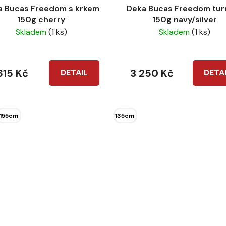
a Bucas Freedom s krkem
Deka Bucas Freedom tur
150g cherry
150g navy/silver
Skladem
(1 ks)
Skladem
(1 ks)
615 Kč
3 250 Kč
DETAIL
DETA
155cm
135cm