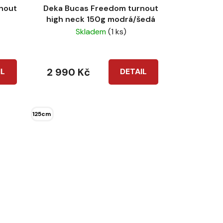
nout
Deka Bucas Freedom turnout
high neck 150g modrá/šedá
Skladem
(1 ks)
2 990 Kč
IL
DETAIL
125cm