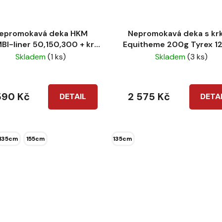
epromokavá deka HKM
Nepromokavá deka s kr
I-liner 50,150,300 + krk
Equitheme 200g Tyrex 1
modrá
Skladem
(1 ks)
Skladem
(3 ks)
590 Kč
2 575 Kč
DETAIL
DETA
135cm
155cm
135cm