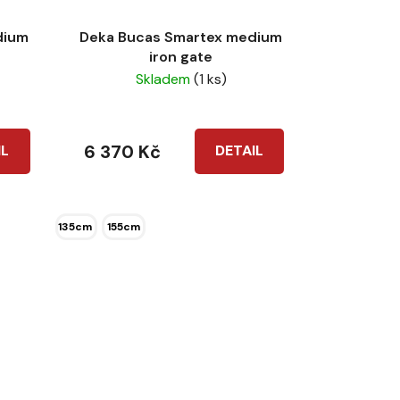
dium
Deka Bucas Smartex medium
iron gate
Skladem
(1 ks)
6 370 Kč
IL
DETAIL
135cm
155cm