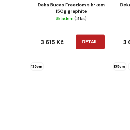
u
Deka Bucas Freedom s krkem
Dek
k
150g graphite
Skladem
(3 ks)
t
ů
3 615 Kč
3 
DETAIL
135cm
135cm