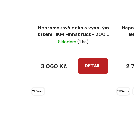
Nepromokavá deka s vysokým
Nepr
krkem HKM -Innsbruck- 200g
He
černá
Skladem
(1 ks)
3 060 Kč
2 
DETAIL
135cm
135cm