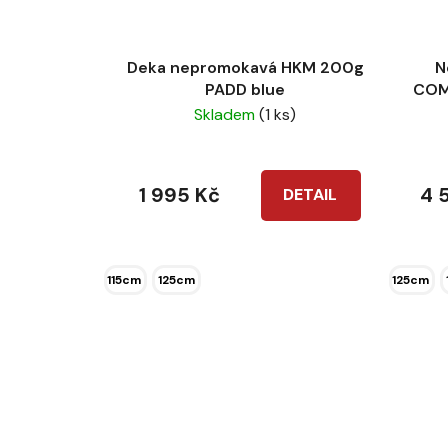
Deka nepromokavá HKM 200g
N
PADD blue
COMB
Skladem
(1 ks)
1 995 Kč
4 
DETAIL
115cm
125cm
125cm