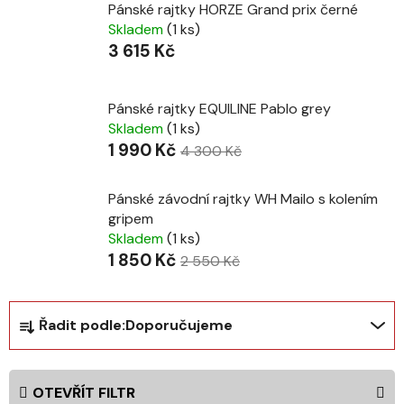
Pánské rajtky HORZE Grand prix černé
Skladem
(1 ks)
3 615 Kč
Pánské rajtky EQUILINE Pablo grey
Skladem
(1 ks)
1 990 Kč
4 300 Kč
Pánské závodní rajtky WH Mailo s kolením
gripem
Skladem
(1 ks)
1 850 Kč
2 550 Kč
Ř
Řadit podle:
Doporučujeme
a
z
e
OTEVŘÍT FILTR