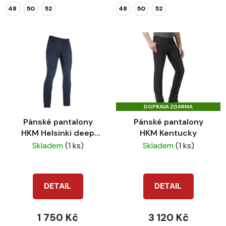
48
50
52
48
50
52
DOPRAVA ZDARMA
Pánské pantalony
Pánské pantalony
HKM Helsinki deep
HKM Kentucky
blue
Skladem
(1 ks)
Skladem
(1 ks)
DETAIL
DETAIL
1 750 Kč
3 120 Kč