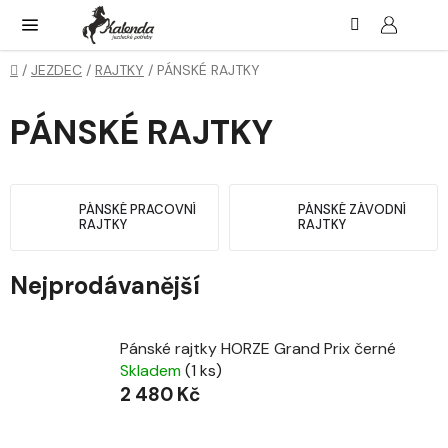
Přejít
Hledat
NÁK
KOŠ
na
obsah
Domů
/
JEZDEC
/
RAJTKY
/
PÁNSKÉ RAJTKY
PÁNSKÉ RAJTKY
PÁNSKÉ PRACOVNÍ
PÁNSKÉ ZÁVODNÍ
RAJTKY
RAJTKY
Nejprodávanější
Pánské rajtky HORZE Grand Prix černé
Skladem
(1 ks)
2 480 Kč