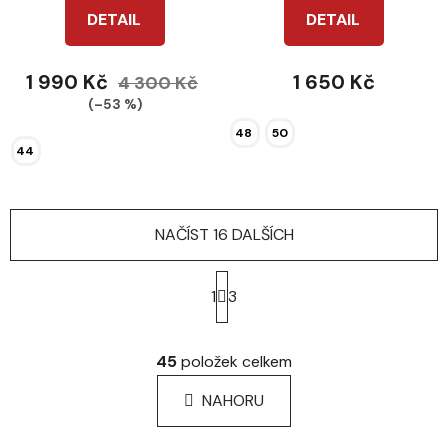
DETAIL
DETAIL
1 990 Kč
1 650 Kč
4 300 Kč
(–53 %)
48
50
44
NAČÍST 16 DALŠÍCH
S
t
1
3
r
á
O
n
v
45
položek celkem
k
l
o
á
NAHORU
v
d
á
a
n