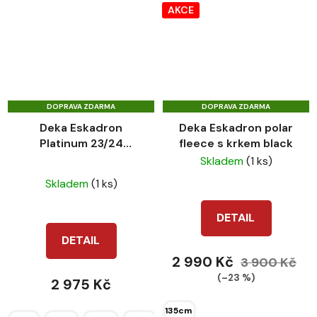
AKCE
DOPRAVA ZDARMA
DOPRAVA ZDARMA
Deka Eskadron
Deka Eskadron polar
Platinum 23/24
fleece s krkem black
Softshell Air Cognac
Skladem
(1 ks)
Průměrné
Skladem
(1 ks)
hodnocení
produktu
DETAIL
je
DETAIL
3,0
2 990 Kč
3 900 Kč
z
(–23 %)
2 975 Kč
5
hvězdiček.
135cm