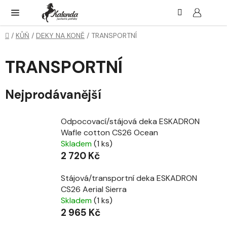
Přejít
Hledat
NÁK
KOŠ
na
obsah
Domů
/
KŮŇ
/
DEKY NA KONĚ
/
TRANSPORTNÍ
TRANSPORTNÍ
Nejprodávanější
Odpocovací/stájová deka ESKADRON
Wafle cotton CS26 Ocean
Skladem
(1 ks)
2 720 Kč
Stájová/transportní deka ESKADRON
CS26 Aerial Sierra
Skladem
(1 ks)
2 965 Kč