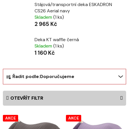
Stájová/transportní deka ESKADRON
CS26 Aerial navy
Skladem
(1 ks)
2 965 Kč
Deka KT waffle černá
Skladem
(1 ks)
1 160 Kč
Ř
Řadit podle:
Doporučujeme
a
z
e
OTEVŘÍT FILTR
n
í
V
p
AKCE
AKCE
ý
r