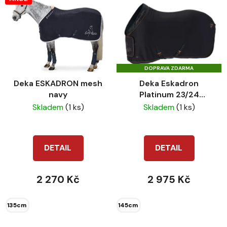
DOPRAVA ZDARMA
Deka ESKADRON mesh
Deka Eskadron
navy
Platinum 23/24
Softshell Air Black
Skladem
(1 ks)
Skladem
(1 ks)
DETAIL
DETAIL
2 270 Kč
2 975 Kč
135cm
145cm