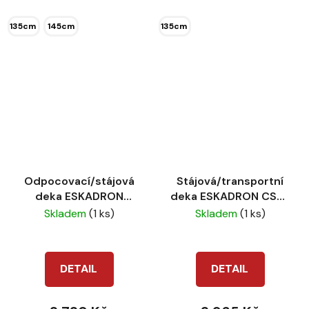
135cm
145cm
135cm
Odpocovací/stájová
Stájová/transportní
deka ESKADRON
deka ESKADRON CS26
Wafle cotton CS26
Aerial navy
Skladem
(1 ks)
Skladem
(1 ks)
Ocean
DETAIL
DETAIL