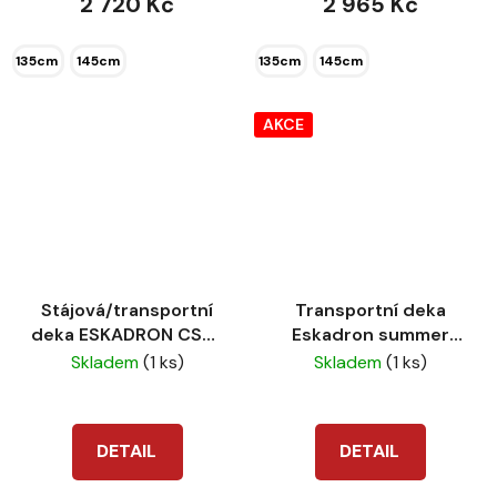
2 720 Kč
2 965 Kč
135cm
145cm
135cm
145cm
AKCE
Stájová/transportní
Transportní deka
deka ESKADRON CS26
Eskadron summer
Aerial Sierra
cotton/mesh black
Skladem
(1 ks)
Skladem
(1 ks)
DETAIL
DETAIL