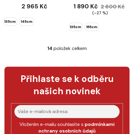
2 965 Kč
1 890 Kč
2 600 Kč
(–27 %)
135cm
145cm
135cm
155cm
14
položek celkem
O
v
l
á
Přihlaste se k odběru
d
a
našich novinek
c
í
p
r
v
k
Vložením e-mailu souhlasíte s
podmínkami
y
ochrany osobních údajů