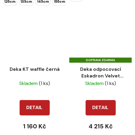
125cm
135cm
145cm
155cm
DOPRAVA ZDARMA
Deka KT waffle černá
Deka odpocovací
Eskadron Velvet
Crystal PLT 23/24
Skladem
(1 ks)
Skladem
(1 ks)
black
DETAIL
DETAIL
1 160 Kč
4 215 Kč