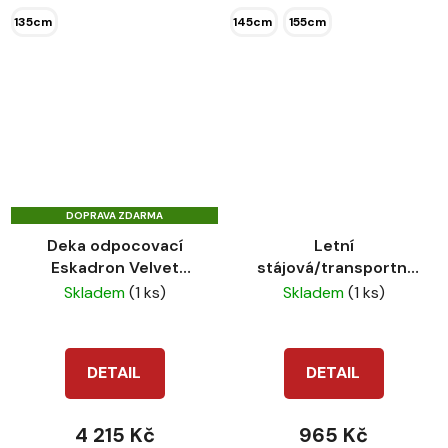
135cm
145cm
155cm
DOPRAVA ZDARMA
Deka odpocovací
Letní
Eskadron Velvet
stájová/transportní
Crystal PLT 23/24
deka HKM Nele
Skladem
(1 ks)
Skladem
(1 ks)
cognac
DETAIL
DETAIL
4 215 Kč
965 Kč