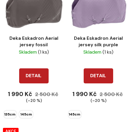
p
o
i
d
s
u
p
k
r
t
Deka Eskadron Aerial
Deka Eskadron Aerial
o
ů
jersey fossil
jersey silk purple
d
Skladem
(1 ks)
Skladem
(1 ks)
u
k
t
DETAIL
DETAIL
ů
1 990 Kč
1 990 Kč
2 500 Kč
2 500 Kč
(–20 %)
(–20 %)
135cm
145cm
145cm
AKCE