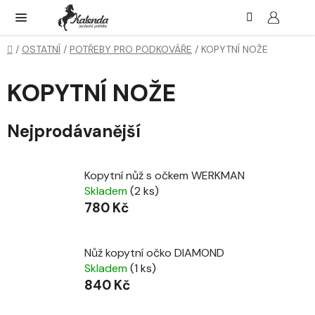
Přejít
Hledat
NÁK
KOŠ
na
obsah
Domů
/
OSTATNÍ
/
POTŘEBY PRO PODKOVÁŘE
/
KOPYTNÍ NOŽE
KOPYTNÍ NOŽE
Nejprodávanější
Kopytní nůž s očkem WERKMAN
Skladem
(2 ks)
780 Kč
Nůž kopytní očko DIAMOND
Skladem
(1 ks)
840 Kč