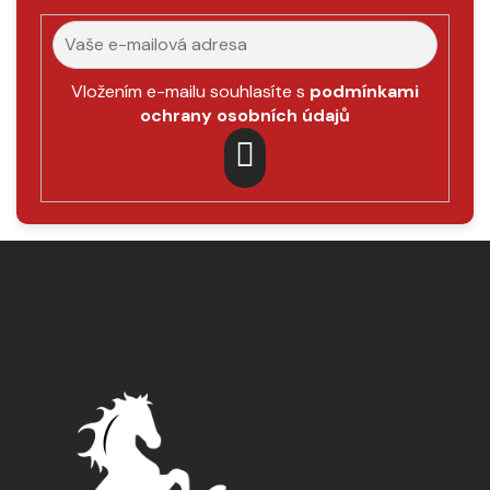
p
r
v
k
Vložením e-mailu souhlasíte s
podmínkami
y
ochrany osobních údajů
v
ý
p
PŘIHLÁSIT
i
SE
s
Z
u
á
p
a
t
í