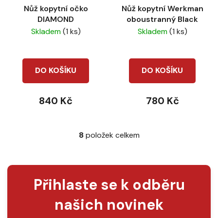
Nůž kopytní očko
Nůž kopytní Werkman
DIAMOND
oboustranný Black
Skladem
(1 ks)
Skladem
(1 ks)
DO KOŠÍKU
DO KOŠÍKU
840 Kč
780 Kč
8
položek celkem
O
v
l
á
Přihlaste se k odběru
d
a
našich novinek
c
í