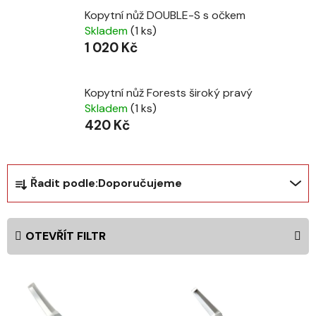
Kopytní nůž DOUBLE-S s očkem
Skladem
(1 ks)
1 020 Kč
Kopytní nůž Forests široký pravý
Skladem
(1 ks)
420 Kč
Ř
Řadit podle:
Doporučujeme
a
z
e
OTEVŘÍT FILTR
n
í
V
p
ý
r
p