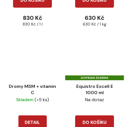
DO KOŠÍKU
DO KOŠÍKU
830 Kč
630 Kč
Měrná
Měrná
830 Kč / 1 l
630 Kč / 1 kg
cena:
cena:
DOPRAVA ZDARMA
Dromy MSM + vitamin
Equistro Excell E
C
1000 ml
Skladem
(>5 ks)
Na dotaz
DETAIL
DO KOŠÍKU