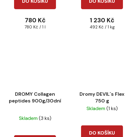
DO KOŠÍKU
DO KOŠÍKU
780 Kč
1 230 Kč
Měrná
Měrná
780 Kč / 1 l
492 Kč / 1 kg
cena:
cena:
DROMY Collagen
Dromy DEVIL´s Flex
peptides 900g/30dní
750 g
Skladem
(1 ks)
Průměrné
Skladem
(3 ks)
hodnocení
produktu
DO KOŠÍKU