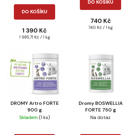
DO KOŠÍKU
ů
je
DO KOŠÍKU
4,5
740 Kč
z
Měrná
740 Kč / 1 kg
1 390 Kč
5
cena:
Měrná
1 985,71 Kč / 1 kg
hvězdiček.
cena:
DROMY Artro FORTE
Dromy BOSWELLIA
900 g
FORTE 750 g
Skladem
(1 ks)
Na dotaz