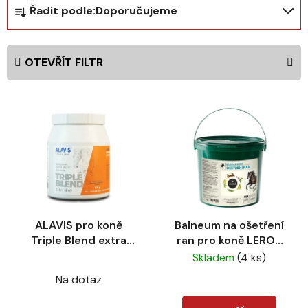
Ř
Řadit podle:
Doporučujeme
a
z
e
OTEVŘÍT FILTR
n
í
V
p
ý
r
p
o
i
d
s
u
p
k
r
t
ALAVIS pro koně
Balneum na ošetření
o
ů
Triple Blend extra
ran pro koně LEROS
d
silný 700 g
1kg
Skladem
(4 ks)
u
Průměrné
k
Na dotaz
hodnocení
t
produktu