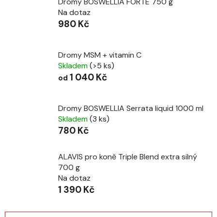
Dromy BOSWELLIA FORTE 750 g
Na dotaz
980 Kč
Dromy MSM + vitamin C
Skladem
(>5 ks)
1 040 Kč
od
Dromy BOSWELLIA Serrata liquid 1000 ml
Skladem
(3 ks)
780 Kč
ALAVIS pro koně Triple Blend extra silný
700 g
Na dotaz
1 390 Kč