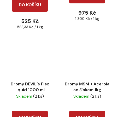
je
DO KOŠÍKU
5,0
975 Kč
z
Měrná
1 300 Kč / 1 kg
525 Kč
5
cena:
Měrná
583,33 Kč / 1 kg
hvězdiček.
cena:
Dromy DEVIL´s Flex
Dromy MSM + Acerola
liquid 1000 ml
se šípkem 1kg
Skladem
(2 ks)
Skladem
(2 ks)