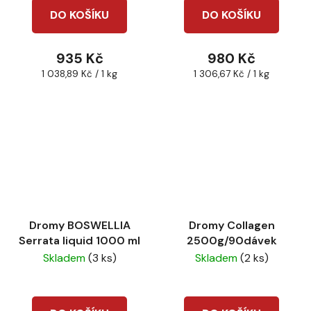
DO KOŠÍKU
DO KOŠÍKU
935 Kč
980 Kč
Měrná
Měrná
1 038,89 Kč / 1 kg
1 306,67 Kč / 1 kg
cena:
cena:
Dromy BOSWELLIA
Dromy Collagen
Serrata liquid 1000 ml
2500g/90dávek
Skladem
(3 ks)
Skladem
(2 ks)