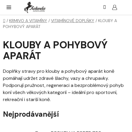
Přejít
Hledat
NÁK
KOŠ
na
obsah
Domů
/
KRMIVO A VITAMÍNY
/
VITAMÍNOVÉ DOPLŇKY
/
KLOUBY A
POHYBOVÝ APARÁT
KLOUBY A POHYBOVÝ
APARÁT
Doplňky stravy pro klouby a pohybový aparát koně
pomáhají udržet zdravé šlachy, vazy a chrupavky.
Podporují pružnost, regeneraci a bezproblémový pohyb
koní všech věkových kategorií – ideální pro sportovní,
rekreační i starší koně.
Nejprodávanější