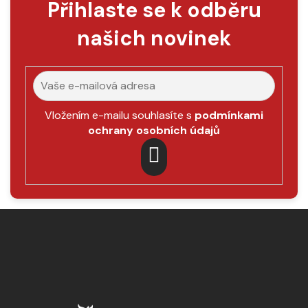
p
Přihlaste se k odběru
r
v
našich novinek
k
y
v
ý
p
Vložením e-mailu souhlasíte s
podmínkami
i
ochrany osobních údajů
s
u
PŘIHLÁSIT
SE
Z
á
p
a
t
í