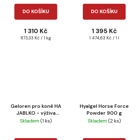
DO KOŠÍKU
DO KOŠÍKU
1 310 Kč
1 395 Kč
Měrná
Měrná
873,33 Kč / 1 kg
1 474,63 Kč / 1 l
cena:
cena:
Geloren pro koně HA
Hyalgel Horse Force
JABLKO - výživa
Powder 900 g
kloubů
Skladem
(1 ks)
Skladem
(2 ks)