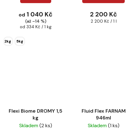
1 040 Kč
2 200 Kč
od
Měrná
(až –14 %)
2 200 Kč / 1 l
Měrná
cena:
od 334 Kč / 1 kg
cena:
2kg
5kg
Flexi Biome DROMY 1,5
Fluid Flex FARNAM
kg
946ml
Skladem
(2 ks)
Skladem
(1 ks)