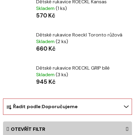
Dětské rukavice ROECKL Kansas
Skladem
(1 ks)
570 Kč
Dětské rukavice Roeckl Toronto růžová
Skladem
(2 ks)
660 Kč
Dětské rukavice ROECKL GRIP bílé
Skladem
(3 ks)
945 Kč
Ř
Řadit podle:
Doporučujeme
a
z
e
OTEVŘÍT FILTR
n