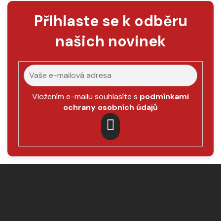
í
p
Přihlaste se k odběru
r
v
našich novinek
k
y
v
ý
p
Vložením e-mailu souhlasíte s
podmínkami
i
ochrany osobních údajů
s
u
PŘIHLÁSIT
SE
Z
á
p
a
t