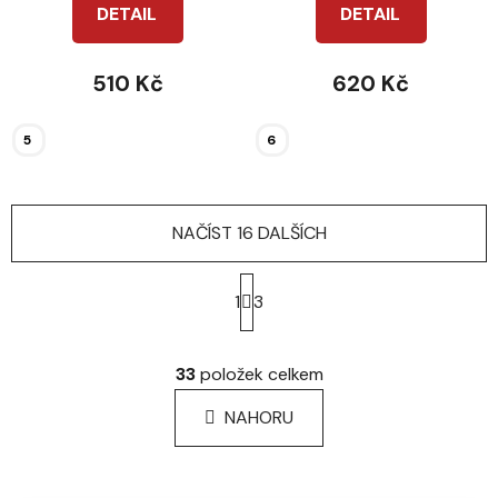
DETAIL
DETAIL
510 Kč
620 Kč
5
6
NAČÍST 16 DALŠÍCH
S
t
1
3
r
á
O
n
v
33
položek celkem
k
l
o
á
NAHORU
v
d
á
a
n
c
í