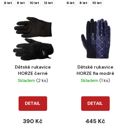
6 let
8 let
10 let
12 let
6 let
8 let
10 let
Dětské rukavice
Dětské rukavice
HORZE černé
HORZE fia modré
Skladem
(2 ks)
Skladem
(1 ks)
DETAIL
DETAIL
390 Kč
445 Kč