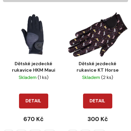
í
V
p
ý
r
p
o
i
d
s
u
p
k
r
t
Dětské jezdecké
Dětské jezdecké
o
ů
rukavice HKM Maui
rukavice KT Horse
d
Skladem
(1 ks)
Skladem
(2 ks)
u
k
t
DETAIL
DETAIL
ů
670 Kč
300 Kč