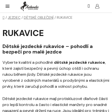
Přejít
Hledat
NÁK
KOŠ
na
obsah
Domů
/
JEZDEC
/
DĚTSKÉ OBLEČENÍ
/
RUKAVICE
RUKAVICE
Dětské jezdecké rukavice – pohodlí a
bezpečí pro malé jezdce
Vyberte kvalitní a pohodlné
dětské jezdecké rukavice
,
které zajistí bezpečný a pevný úchop otěží i ochranu
rukou během jízdy. Dětské jezdecké rukavice jsou
vyrobené z odolných materiálů s prodyšnými a elastickými
prvky, které zaručují pohodlí a volnost pohybu.
Dětské jezdecké rukavice mají protiskluzové dlaňové části
pro lepší kontrolu a často i elastické manžety pro snadné
nasazení a pevné držení na ruce. Jsou ideální pro tréninky i