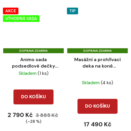
cena:
AKCE
TIP
VÝHODNÁ SADA
DOPRAVA ZDARMA
DOPRAVA ZDARMA
Animo sada
Masážní a prohřívací
podsedlové dečky
deka na koně
CASABI a WOSMO
EQUILIBRIUM
Skladem
(1 ks)
Průměrné
čabraky verde
Heatsense
Skladem
(4 ks)
matcha
hodnocení
produktu
DO KOŠÍKU
je
DO KOŠÍKU
2,8
2 790 Kč
3 885 Kč
z
(–28 %)
17 490 Kč
5