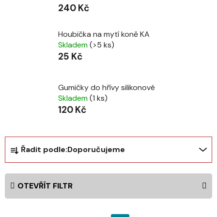
240 Kč
Houbička na mytí koně KA
Skladem
(>5 ks)
25 Kč
Gumičky do hřívy silikonové
Skladem
(1 ks)
120 Kč
Ř
Řadit podle:
Doporučujeme
a
z
e
OTEVŘÍT FILTR
n
í
V