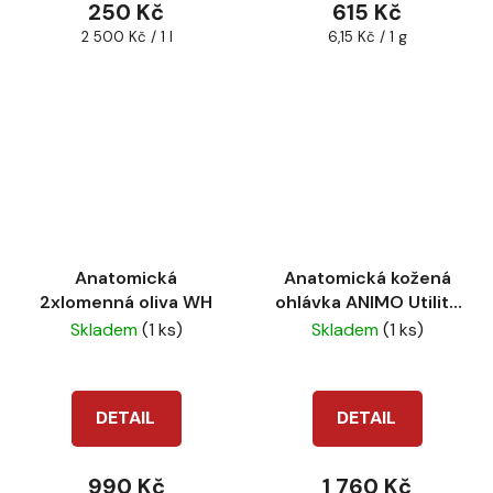
250 Kč
615 Kč
Měrná
Měrná
2 500 Kč / 1 l
6,15 Kč / 1 g
cena:
cena:
Anatomická
Anatomická kožená
2xlomenná oliva WH
ohlávka ANIMO Utility
blu
Skladem
(1 ks)
Skladem
(1 ks)
DETAIL
DETAIL
990 Kč
1 760 Kč