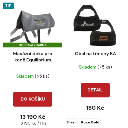
TIP
DOPRAVA ZDARMA
Masážní deka pro
Obal na třmeny KA
koně Equilibrium
Therapy Massage Pad
Skladem
(>5 ks)
Průměrné
Standard
Skladem
(>5 ks)
hodnocení
produktu
DETAIL
je
DO KOŠÍKU
3,4
180 Kč
z
13 190 Kč
5
Silver
Rose Gold
Měrná
13 190 Kč / 1 ks
hvězdiček.