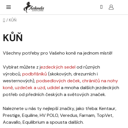
Přejít
Hledat
NÁK
KOŠ
na
obsah
Domů
/
KŮŇ
KŮŇ
Všechny potřeby pro Vašeho koně na jednom místě!
Vybírat můžete z
j
ezdeckých sedel
od různých
výrobců,
podbřišníků
(skokových, drezurních i
westernových),
podsedlových deček
,
chráničů na nohy
koně
,
uzdeček a uzd
,
udidel
a mnoha dalších jezdeckých
potřeb od předních českých a světových značek.
Naleznete u nás ty nejlepší značky, jako třeba: Kentaur,
Prestige, Equiline, HV POLO, Veredus, Farnam, TopVet,
Acavallo, Equilibrium a spousta dalších.