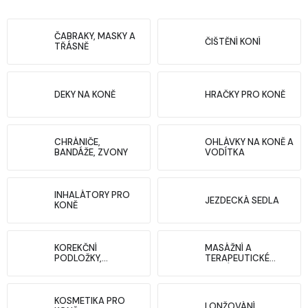
ČABRAKY, MASKY A
ČIŠTĚNÍ KONÍ
TŘÁSNĚ
DEKY NA KONĚ
HRAČKY PRO KONĚ
CHRÁNIČE,
OHLÁVKY NA KONĚ A
BANDÁŽE, ZVONY
VODÍTKA
INHALÁTORY PRO
JEZDECKÁ SEDLA
KONĚ
KOREKČNÍ
MASÁŽNÍ A
PODLOŽKY,
TERAPEUTICKÉ
GELOVKY
POMŮCKY PRO
KONĚ
KOSMETIKA PRO
LONŽOVÁNÍ