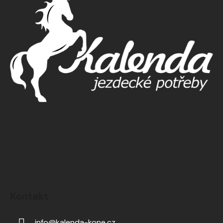
Kontakt
info
@
kalenda-kone.cz