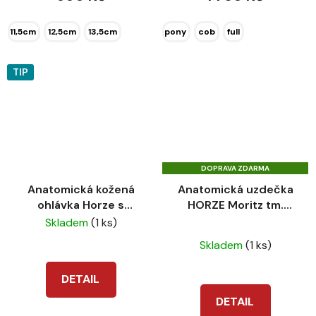
11,5cm
12,5cm
13,5cm
pony
cob
full
TIP
DOPRAVA ZDARMA
Anatomická kožená
Anatomická uzdečka
ohlávka Horze s
HORZE Moritz tm.
kamínky + vodítko
hnědá
Skladem
(1 ks)
Průměrné
Skladem
(1 ks)
hodnocení
produktu
DETAIL
je
DETAIL
5,0