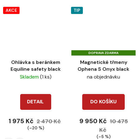
hvězdiček.
AKCE
TIP
DOPRAVA ZDARMA
Ohlávka s beránkem
Magnetické třmeny
Equiline safety black
Ophena S Onyx black
Skladem
(1 ks)
na objednávku
DETAIL
DO KOŠÍKU
1 975 Kč
9 950 Kč
2 470 Kč
10 475
(–20 %)
Kč
(–5 %)