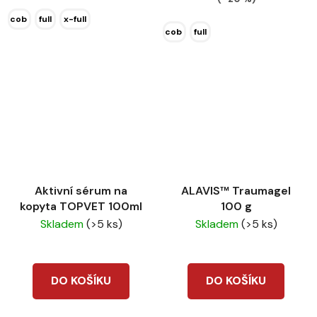
cob
full
x-full
cob
full
Aktivní sérum na
ALAVIS™ Traumagel
kopyta TOPVET 100ml
100 g
Skladem
(>5 ks)
Skladem
(>5 ks)
DO KOŠÍKU
DO KOŠÍKU