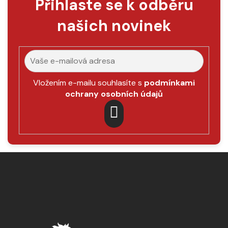
Přihlaste se k odběru
r
v
našich novinek
k
y
v
ý
p
Vložením e-mailu souhlasíte s
podmínkami
i
ochrany osobních údajů
s
u
PŘIHLÁSIT
SE
Z
á
p
a
t
í