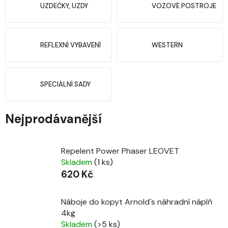
UZDEČKY, UZDY
VOZOVÉ POSTROJE
REFLEXNÍ VYBAVENÍ
WESTERN
SPECIÁLNÍ SADY
Nejprodávanější
Repelent Power Phaser LEOVET
Skladem
(1 ks)
620 Kč
Náboje do kopyt Arnold´s náhradní náplň
4kg
Skladem
(>5 ks)