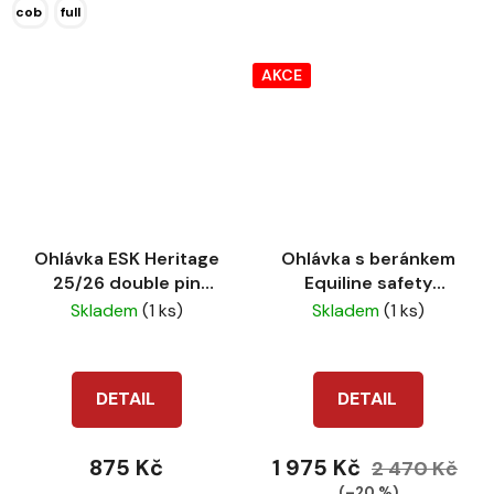
cob
full
AKCE
Ohlávka ESK Heritage
Ohlávka s beránkem
25/26 double pin
Equiline safety
cardamom
natural
Skladem
(1 ks)
Skladem
(1 ks)
DETAIL
DETAIL
875 Kč
1 975 Kč
2 470 Kč
(–20 %)