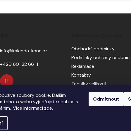
akt
Informace pro vás
Obchodní podmínky
info
@
kalenda-kone.cz
Podmínky ochrany osobních
+420 601 22 66 11
Reklamace
Kontakty
Tabulky velikostí
Sedlářský servis
oužívá soubory cookie. Dalším
Odmítnout
S
Pasování sedel pro koně
 tohoto webu vyjadřujete souhlas s
váním.. Více informací
zde
.
ní
echna práva vyhrazena.