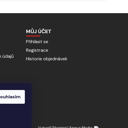
MŮJ ÚČET
Přihlásit se
Registrace
 údajů
Historie objednávek
ouhlasím
Vytvořil Shoptet
|
Anque Media