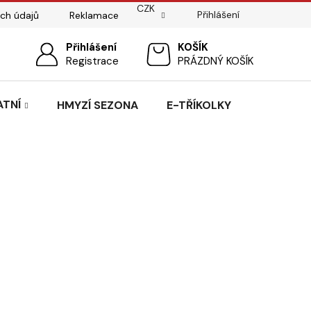
CZK
Přihlášení
ch údajů
Reklamace
ostí
Sedlářský servis
Přihlášení
Pasování sedel pro koně
NÁKUPNÍ
Registrace
PRÁZDNÝ KOŠÍK
KOŠÍK
ATNÍ
HMYZÍ SEZONA
E-TŘÍKOLKY