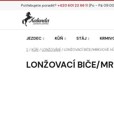
Přejít
Potřebujete poradit?
+420 601 22 66 11
(Po - Pá 09:00
na
obsah
JEZDEC
KŮŇ
STÁJ
KRMIVO
Domů
/
KŮŇ
/
LONŽOVÁNÍ
/
LONŽOVACÍ BIČE/MRKVOVÉ H
LONŽOVACÍ BIČE/M