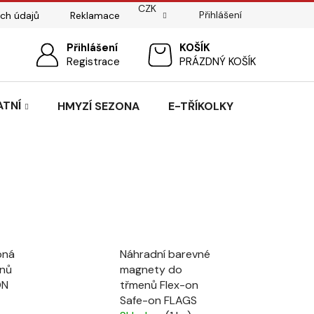
CZK
Přihlášení
ch údajů
Reklamace
ostí
Sedlářský servis
Přihlášení
Pasování sedel pro koně
NÁKUPNÍ
Registrace
PRÁZDNÝ KOŠÍK
KOŠÍK
ATNÍ
HMYZÍ SEZONA
E-TŘÍKOLKY
pná
Náhradní barevné
enů
magnety do
ON
třmenů Flex-on
Safe-on FLAGS