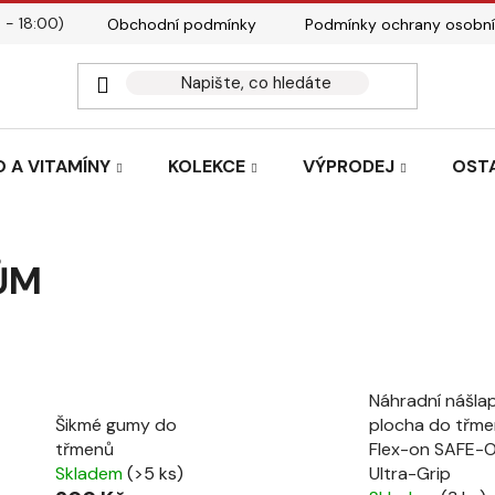
 - 18:00)
Obchodní podmínky
Podmínky ochrany osobní
Kontakty
Tabulky velik
 A VITAMÍNY
KOLEKCE
VÝPRODEJ
OST
ŮM
Náhradní nášla
Šikmé gumy do
plocha do třm
třmenů
Flex-on SAFE-
Skladem
(>5 ks)
Ultra-Grip