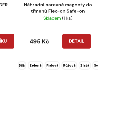
GER
Náhradní barevné magnety do
třmenů Flex-on Safe-on
Skladem
(1 ks)
495 Kč
ÍKU
DETAIL
Bílá
Zelená
Fialová
Růžová
Zlatá
Světle růžová