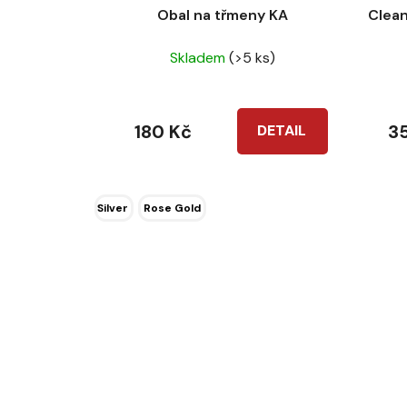
u
Obal na třmeny KA
Clean
k
Skladem
(>5 ks)
t
ů
180 Kč
3
DETAIL
Silver
Rose Gold