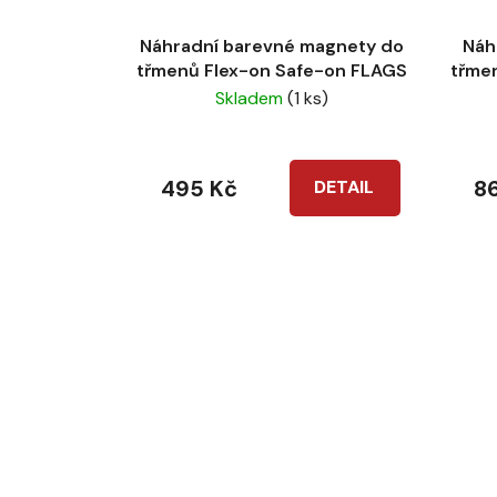
Náhradní barevné magnety do
Náh
třmenů Flex-on Safe-on FLAGS
třme
Skladem
(1 ks)
495 Kč
8
DETAIL