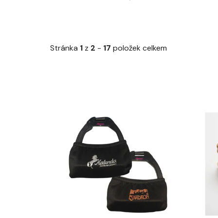
Stránka
1
z
2
-
17
položek celkem
V
ý
p
i
s
p
r
o
d