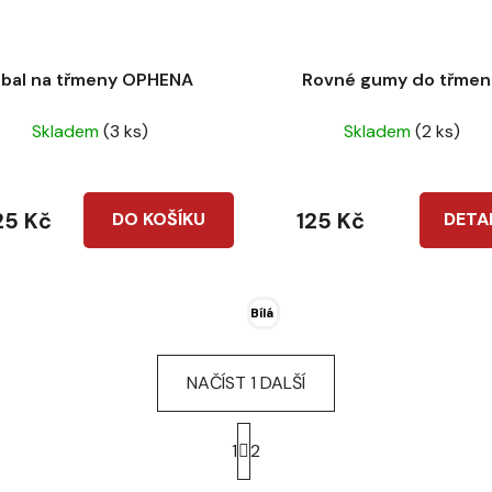
bal na třmeny OPHENA
Rovné gumy do třme
Skladem
(3 ks)
Skladem
(2 ks)
25 Kč
125 Kč
DO KOŠÍKU
DETA
Bílá
NAČÍST 1 DALŠÍ
S
t
1
2
r
O
á