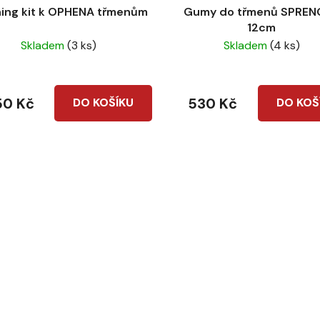
ing kit k OPHENA třmenům
Gumy do třmenů SPREN
12cm
Skladem
(3 ks)
Skladem
(4 ks)
50 Kč
530 Kč
DO KOŠÍKU
DO KOŠ