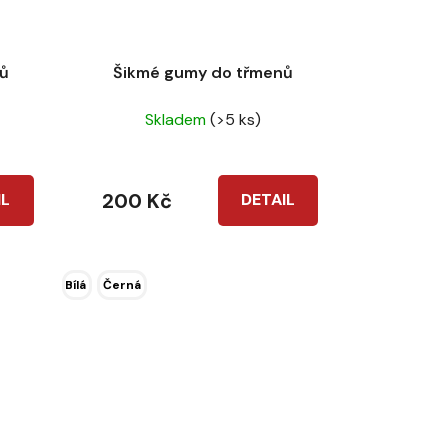
nů
Šikmé gumy do třmenů
Skladem
(>5 ks)
200 Kč
IL
DETAIL
Bílá
Černá