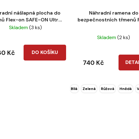
radní nášlapná plocha do
Náhradní ramena do
nů Flex-on SAFE-ON Ultra-
bezpečnostních třmenů 
Grip
on Safe-on
Skladem
(3 ks)
Průměrné
Skladem
(2 ks)
hodnocení
produktu
60 Kč
DO KOŠÍKU
je
740 Kč
DETA
5,0
z
5
Bílá
Zelená
Růžová
Hnědá
V
hvězdiček.