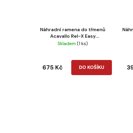
Náhradní ramena do třmenů
Náhr
Acavallo Rel-X Easy
black/tiffany
Skladem
(1 ks)
675 Kč
3
DO KOŠÍKU