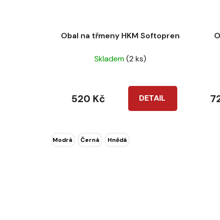
Obal na třmeny HKM Softopren
O
Skladem
(2 ks)
520 Kč
7
DETAIL
Modrá
Černá
Hnědá