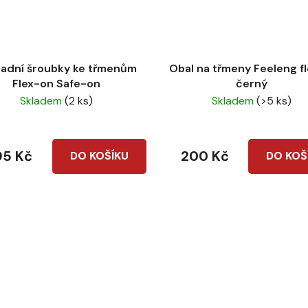
adní šroubky ke třmenům
Obal na třmeny Feeleng f
Flex-on Safe-on
černý
Skladem
(2 ks)
Skladem
(>5 ks)
95 Kč
200 Kč
DO KOŠÍKU
DO KOŠ