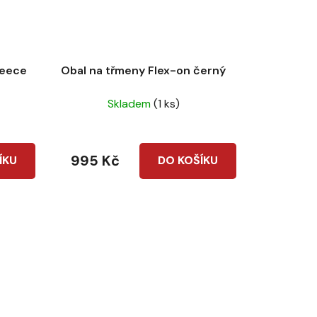
leece
Obal na třmeny Flex-on černý
Skladem
(1 ks)
995 Kč
ÍKU
DO KOŠÍKU