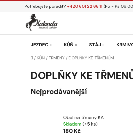
Přejít
Potřebujete poradit?
+420 601 22 66 11
(Po - Pá 09:00
na
obsah
JEZDEC
KŮŇ
STÁJ
KRMIVO
Domů
/
KŮŇ
/
TŘMENY
/
DOPLŇKY KE TŘMENŮM
DOPLŇKY KE TŘMEN
Nejprodávanější
Obal na třmeny KA
Skladem
(>5 ks)
180 Kč