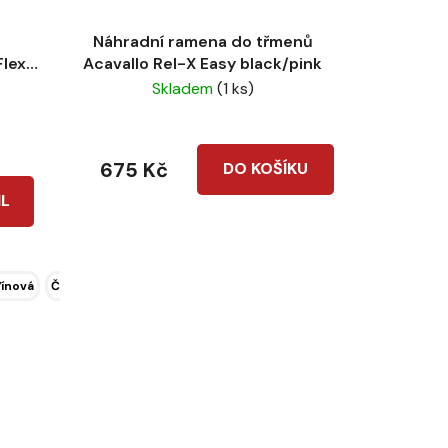
Náhradní ramena do třmenů
Flex-
Acavallo Rel-X Easy black/pink
Skladem
(1 ks)
675 Kč
DO KOŠÍKU
IL
ínová
Černá junior