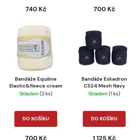
740 Kč
700 Kč
Bandáže Equiline
Bandáže Eskadron
Elastic&fleece cream
CS24 Mesh Navy
Skladem
(2 ks)
Skladem
(1 ks)
DO KOŠÍKU
DO KOŠÍKU
700 Kč
1 125 Kč