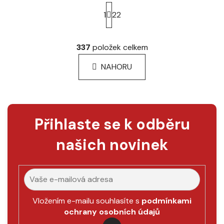
S
t
1
22
r
á
O
n
v
337
položek celkem
k
l
o
á
NAHORU
v
d
á
a
n
c
í
í
p
Přihlaste se k odběru
r
v
našich novinek
k
y
v
ý
p
Vložením e-mailu souhlasíte s
podmínkami
i
ochrany osobních údajů
s