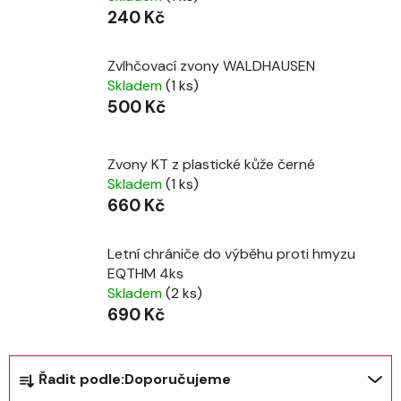
240 Kč
Zvlhčovací zvony WALDHAUSEN
Skladem
(1 ks)
500 Kč
Zvony KT z plastické kůže černé
Skladem
(1 ks)
660 Kč
Letní chrániče do výběhu proti hmyzu
EQTHM 4ks
Skladem
(2 ks)
690 Kč
Ř
Řadit podle:
Doporučujeme
a