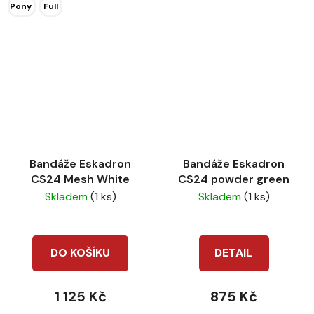
Pony
Full
Bandáže Eskadron
Bandáže Eskadron
CS24 Mesh White
CS24 powder green
Skladem
(1 ks)
Skladem
(1 ks)
DO KOŠÍKU
DETAIL
1 125 Kč
875 Kč