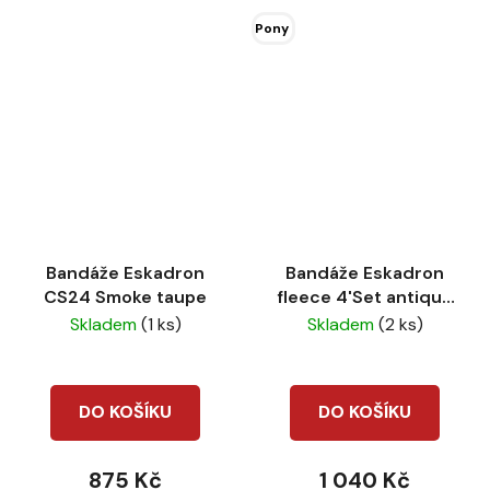
Pony
Bandáže Eskadron
Bandáže Eskadron
CS24 Smoke taupe
fleece 4'Set antique
green
Skladem
(1 ks)
Skladem
(2 ks)
DO KOŠÍKU
DO KOŠÍKU
875 Kč
1 040 Kč