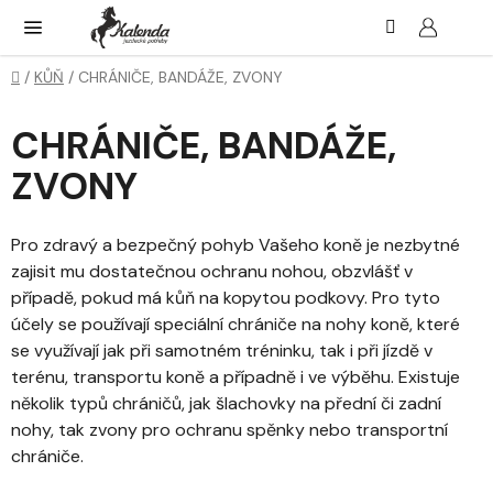
Přejít
Hledat
NÁK
KOŠ
na
obsah
Domů
/
KŮŇ
/
CHRÁNIČE, BANDÁŽE, ZVONY
CHRÁNIČE, BANDÁŽE,
ZVONY
Pro zdravý a bezpečný pohyb Vašeho koně je nezbytné
zajisit mu dostatečnou ochranu nohou, obzvlášť v
případě, pokud má kůň na kopytou podkovy. Pro tyto
účely se používají speciální chrániče na nohy koně, které
se využívají jak při samotném tréninku, tak i při jízdě v
terénu, transportu koně a případně i ve výběhu. Existuje
několik typů chráničů, jak šlachovky na přední či zadní
nohy, tak zvony pro ochranu spěnky nebo transportní
chrániče.