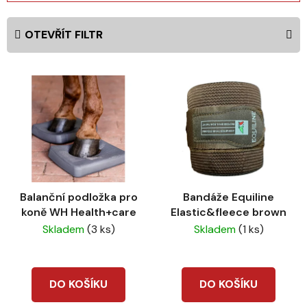
z
e
OTEVŘÍT FILTR
n
í
V
p
ý
r
p
o
i
d
s
u
p
k
r
t
Balanční podložka pro
Bandáže Equiline
o
ů
koně WH Health+care
Elastic&fleece brown
d
Skladem
(3 ks)
Skladem
(1 ks)
u
k
t
DO KOŠÍKU
DO KOŠÍKU
ů