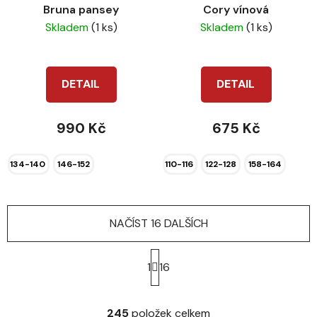
Bruna pansey
Cory vínová
Skladem
(1 ks)
Skladem
(1 ks)
DETAIL
DETAIL
990 Kč
675 Kč
134-140
146-152
110-116
122-128
158-164
NAČÍST 16 DALŠÍCH
S
t
1
16
r
á
O
n
v
245
položek celkem
k