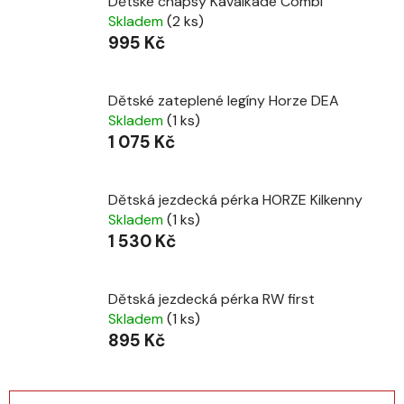
Dětské chapsy Kavalkade Combi
Skladem
(2 ks)
995 Kč
Dětské zateplené legíny Horze DEA
Skladem
(1 ks)
1 075 Kč
Dětská jezdecká pérka HORZE Kilkenny
Skladem
(1 ks)
1 530 Kč
Dětská jezdecká pérka RW first
Skladem
(1 ks)
895 Kč
Ř