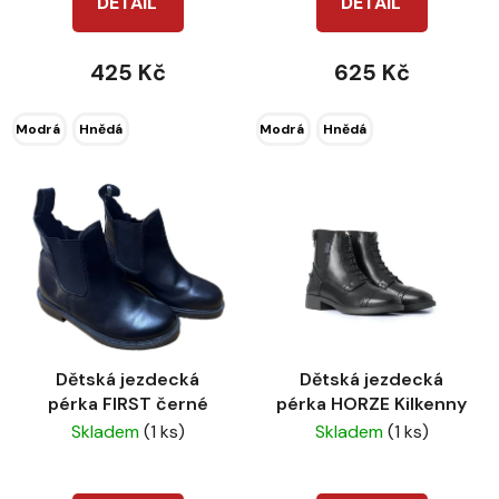
DETAIL
DETAIL
ů
425 Kč
625 Kč
Modrá
Hnědá
Modrá
Hnědá
Dětská jezdecká
Dětská jezdecká
pérka FIRST černé
pérka HORZE Kilkenny
Skladem
(1 ks)
Skladem
(1 ks)