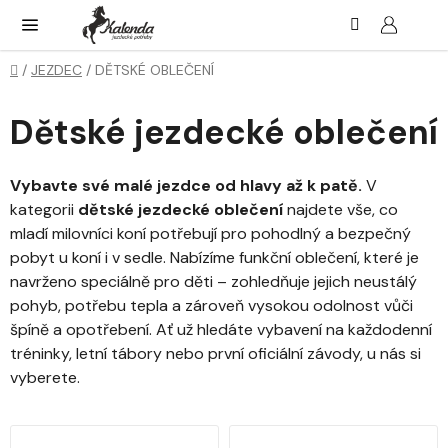
Přejít
Hledat
NÁK
KOŠ
na
obsah
Domů
/
JEZDEC
/
DĚTSKÉ OBLEČENÍ
Dětské jezdecké oblečení
Vybavte své malé jezdce od hlavy až k patě.
V
kategorii
dětské jezdecké oblečení
najdete vše, co
mladí milovníci koní potřebují pro pohodlný a bezpečný
pobyt u koní i v sedle. Nabízíme funkční oblečení, které je
navrženo speciálně pro děti – zohledňuje jejich neustálý
pohyb, potřebu tepla a zároveň vysokou odolnost vůči
špíně a opotřebení. Ať už hledáte vybavení na každodenní
tréninky, letní tábory nebo první oficiální závody, u nás si
vyberete.