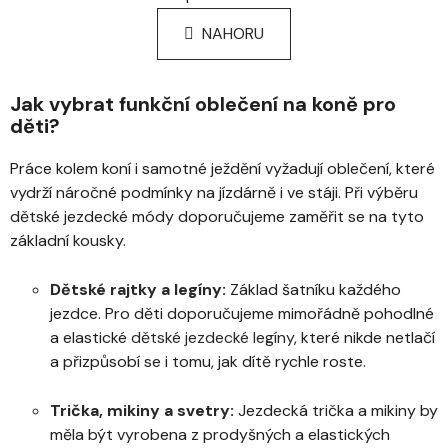
l
o
á
NAHORU
v
d
á
a
n
c
í
Jak vybrat funkční oblečení na koně pro
í
děti?
p
r
Práce kolem koní i samotné ježdění vyžadují oblečení, které
v
vydrží náročné podmínky na jízdárně i ve stáji. Při výběru
k
dětské jezdecké módy doporučujeme zaměřit se na tyto
y
základní kousky.
v
ý
p
Dětské rajtky a legíny
:
Základ šatníku každého
i
jezdce. Pro děti doporučujeme mimořádně pohodlné
s
a elastické
dětské jezdecké legíny
, které nikde netlačí
u
a přizpůsobí se i tomu, jak dítě rychle roste.
Trička,
mikiny a svetry
:
Jezdecká trička a mikiny by
měla být vyrobena z prodyšných a elastických