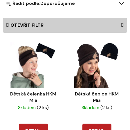
Řadit podle:
Doporučujeme
a
z
e
OTEVŘÍT FILTR
n
í
V
p
ý
r
p
o
i
d
s
u
p
k
r
t
Dětská čelenka HKM
Dětská čepice HKM
o
ů
Mia
Mia
d
Skladem
(2 ks)
Skladem
(2 ks)
u
k
t