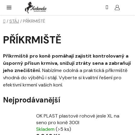
Přejít
Hledat
NÁK
KOŠ
na
obsah
Domů
/
STÁJ
/
PŘÍKRMIŠTĚ
PŘÍKRMIŠTĚ
Příkrmiště pro koně pomáhají zajistit kontrolovaný a
úsporný přísun krmiva, snižují ztráty sena a zabraňují
jeho znečištění.
Nabízíme odolná a praktická příkrmiště
vhodná do výběhů i stájí. Vyberte si kvalitní řešení pro
efektivní krmení vašich koní.
Nejprodávanější
OK PLAST plastové rohové jesle XL na
seno pro koně 300l
Skladem
(>5 ks)