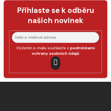
á
Přihlaste se k odběru
d
a
našich novinek
c
í
p
r
v
k
Vložením e-mailu souhlasíte s
podmínkami
y
ochrany osobních údajů
v
ý
p
PŘIHLÁSIT
i
SE
s
Z
u
á
p
a
t