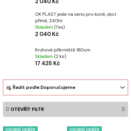
2 040 Kč
OK PLAST jesle na seno pro koně, skot
přímé, 240ltr.
Skladem
(1 ks)
2 040 Kč
Kruhové příkrmiště 180cm
Skladem
(2 ks)
17 425 Kč
Ř
Řadit podle:
Doporučujeme
a
z
e
OTEVŘÍT FILTR
n
í
V
p
OSOBNÍ ODBĚR
OSOBNÍ ODBĚR