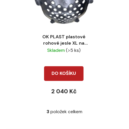
OK PLAST plastové
rohové jesle XL na
seno pro koně 300l
Skladem
(>5 ks)
DO KOŠÍKU
2 040 Kč
3
položek celkem
O
v
l