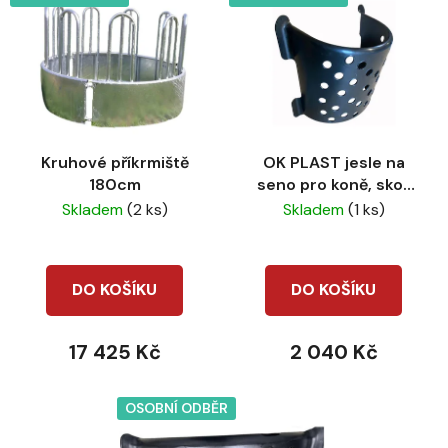
ý
r
p
o
i
d
s
u
p
k
r
t
Kruhové příkrmiště
OK PLAST jesle na
o
ů
180cm
seno pro koně, skot
d
přímé, 240ltr.
Skladem
(2 ks)
Skladem
(1 ks)
u
k
t
DO KOŠÍKU
DO KOŠÍKU
ů
17 425 Kč
2 040 Kč
OSOBNÍ ODBĚR