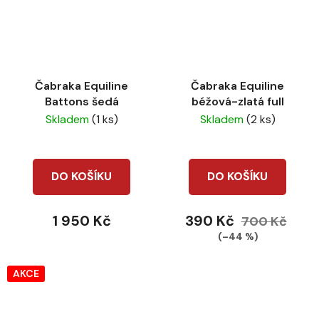
Čabraka Equiline
Čabraka Equiline
Battons šedá
béžová-zlatá full
Skladem
(1 ks)
Skladem
(2 ks)
DO KOŠÍKU
DO KOŠÍKU
1 950 Kč
390 Kč
700 Kč
(–44 %)
AKCE