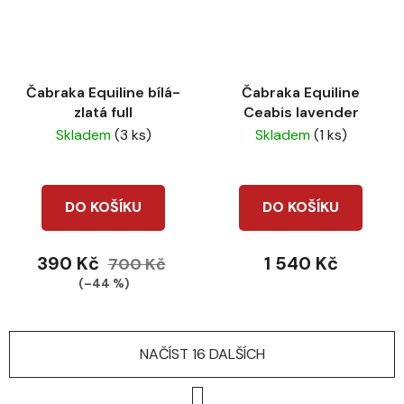
Čabraka Equiline bílá-
Čabraka Equiline
zlatá full
Ceabis lavender
Skladem
(3 ks)
Skladem
(1 ks)
DO KOŠÍKU
DO KOŠÍKU
390 Kč
1 540 Kč
700 Kč
(–44 %)
NAČÍST 16 DALŠÍCH
S
t