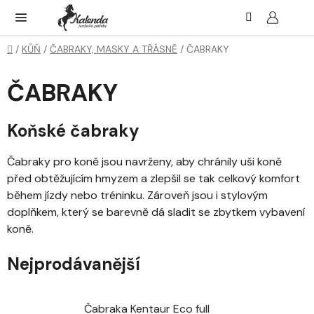
Přejít
Hledat
NÁK
KOŠ
na
obsah
Domů
/
KŮŇ
/
ČABRAKY, MASKY A TŘÁSNĚ
/
ČABRAKY
ČABRAKY
Koňské čabraky
Čabraky pro koně jsou navrženy, aby chránily uši koně
před obtěžujícím hmyzem a zlepšil se tak celkový komfort
během jízdy nebo tréninku. Zároveň jsou i stylovým
doplňkem, který se barevně dá sladit se zbytkem vybavení
koně.
Nejprodávanější
Čabraka Kentaur Eco full