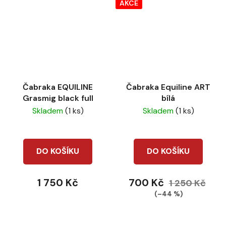
AKCE
Čabraka EQUILINE
Čabraka Equiline ART
Grasmig black full
bílá
Skladem
(1 ks)
Skladem
(1 ks)
DO KOŠÍKU
DO KOŠÍKU
1 750 Kč
700 Kč
1 250 Kč
(–44 %)