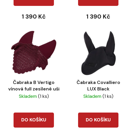
ů
1 390 Kč
1 390 Kč
Čabraka B Vertigo
Čabraka Covalliero
vínová full zesílené uši
LUX Black
Skladem
(1 ks)
Skladem
(1 ks)
DO KOŠÍKU
DO KOŠÍKU