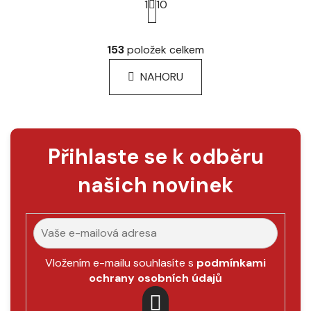
1
10
r
á
O
n
v
153
položek celkem
k
l
o
á
NAHORU
v
d
á
a
n
c
í
í
p
Přihlaste se k odběru
r
v
našich novinek
k
y
v
ý
p
Vložením e-mailu souhlasíte s
podmínkami
i
ochrany osobních údajů
s
u