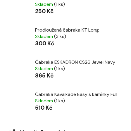
Skladem
(1 ks)
250 Kč
Prodloužená čabraka KT Long
Skladem
(3 ks)
300 Kč
Čabraka ESKADRON CS26 Jewel Navy
Skladem
(1 ks)
865 Kč
Čabraka Kavalkade Easy s kamínky Full
Skladem
(1 ks)
510 Kč
Ř