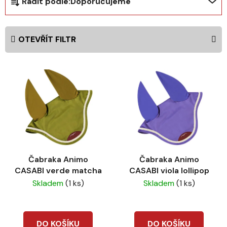
Řadit podle:
Doporučujeme
a
z
e
OTEVŘÍT FILTR
n
í
V
p
ý
r
p
o
i
d
s
u
p
k
r
t
Čabraka Animo
Čabraka Animo
o
ů
CASABI verde matcha
CASABI viola lollipop
d
Skladem
(1 ks)
Skladem
(1 ks)
u
k
t
DO KOŠÍKU
DO KOŠÍKU