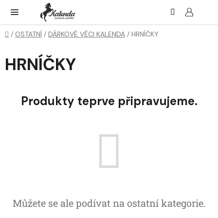
Přejít
Hledat
NÁK
KOŠ
na
obsah
Domů
/
OSTATNÍ
/
DÁRKOVÉ VĚCI KALENDA
/
HRNÍČKY
HRNÍČKY
Produkty teprve připravujeme.
Můžete se ale podívat na ostatní kategorie.