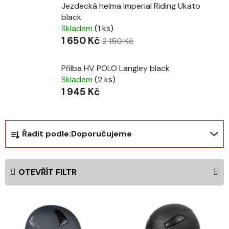
Jezdecká helma Imperial Riding Ukato
black
Skladem
(1 ks)
1 650 Kč
2 150 Kč
Přilba HV POLO Langley black
Skladem
(2 ks)
1 945 Kč
Ř
Řadit podle:
Doporučujeme
a
z
e
OTEVŘÍT FILTR
n
í
V
p
ý
r