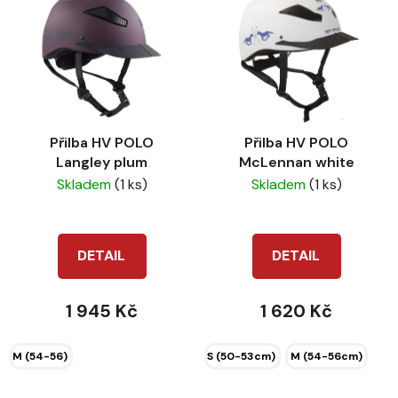
Přilba HV POLO
Přilba HV POLO
Langley plum
McLennan white
Skladem
(1 ks)
Skladem
(1 ks)
DETAIL
DETAIL
1 945 Kč
1 620 Kč
M (54-56)
S (50-53cm)
M (54-56cm)