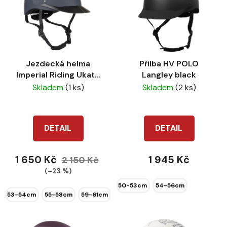
p
o
i
d
s
u
p
k
r
t
Jezdecká helma
Přilba HV POLO
o
ů
Imperial Riding Ukato
Langley black
d
black
Skladem
(1 ks)
Skladem
(2 ks)
u
k
t
DETAIL
DETAIL
ů
1 650 Kč
1 945 Kč
2 150 Kč
(–23 %)
50-53cm
54-56cm
53-54cm
55-58cm
59-61cm