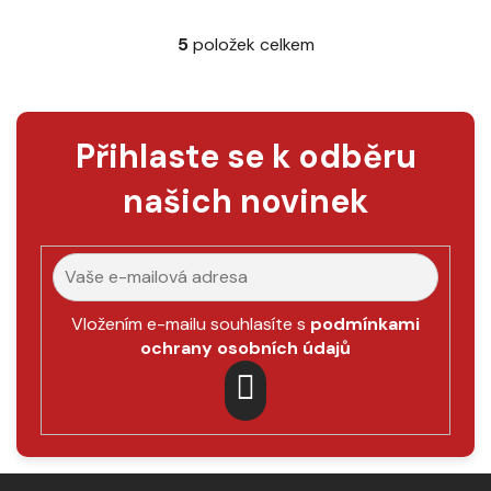
5
položek celkem
O
v
l
á
Přihlaste se k odběru
d
a
našich novinek
c
í
p
r
v
k
Vložením e-mailu souhlasíte s
podmínkami
y
ochrany osobních údajů
v
ý
p
PŘIHLÁSIT
i
SE
s
Z
u