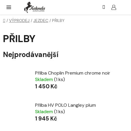
Přejít
Hledat
NÁK
KOŠ
na
obsah
Domů
/
VÝPRODEJ
/
JEZDEC
/
PŘILBY
PŘILBY
Nejprodávanější
Přilba Choplin Premium chrome noir
Skladem
(1 ks)
1 450 Kč
Přilba HV POLO Langley plum
Skladem
(1 ks)
1 945 Kč