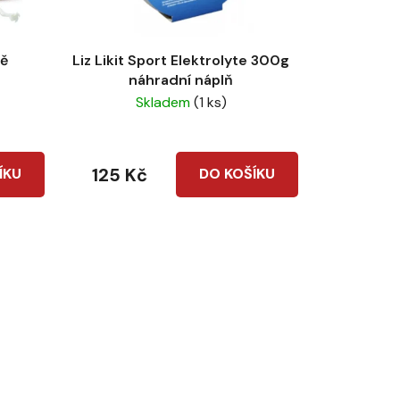
ů
ně
Liz Likit Sport Elektrolyte 300g
náhradní náplň
Skladem
(1 ks)
125 Kč
ÍKU
DO KOŠÍKU