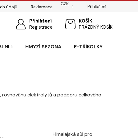
CZK
Přihlášení
ch údajů
Reklamace
ostí
Sedlářský servis
Přihlášení
Pasování sedel pro koně
NÁKUPNÍ
Registrace
PRÁZDNÝ KOŠÍK
KOŠÍK
ATNÍ
HMYZÍ SEZONA
E-TŘÍKOLKY
ci, rovnováhu elektrolytů a podporu celkového
Himalájská sůl pro
pro