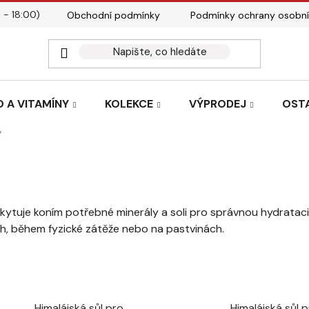
 - 18:00)
Obchodní podmínky
Podmínky ochrany osobní
Kontakty
Tabulky velik
 A VITAMÍNY
KOLEKCE
VÝPRODEJ
OST
Y
poskytuje koním potřebné minerály a soli pro správnou hydrata
ch, během fyzické zátěže nebo na pastvinách.
Himalájská sůl pro
Himalájská sůl 