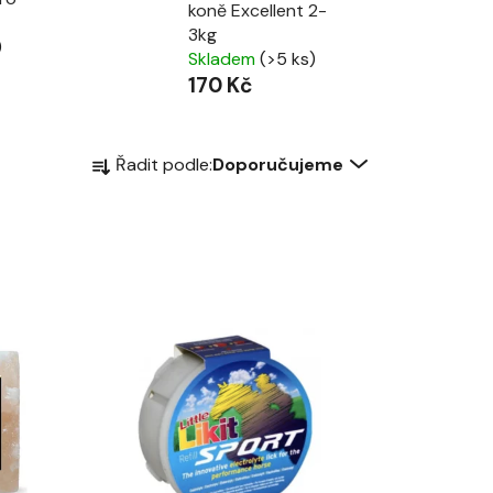
koně Excellent 2-
3kg
)
Skladem
(>5 ks)
170 Kč
Ř
Řadit podle:
Doporučujeme
a
z
e
n
í
p
r
o
d
u
k
t