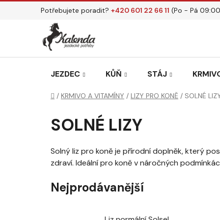
Přejít
Potřebujete poradit?
+420 601 22 66 11
(Po - Pá 09:00
na
obsah
JEZDEC
KŮŇ
STÁJ
KRMIVO
Domů
/
KRMIVO A VITAMÍNY
/
LIZY PRO KONĚ
/
SOLNÉ LIZ
SOLNÉ LIZY
Solný liz pro koně je přírodní doplněk, který 
zdraví. Ideální pro koně v náročných podmínká
Nejprodávanější
Liz normální Solsel