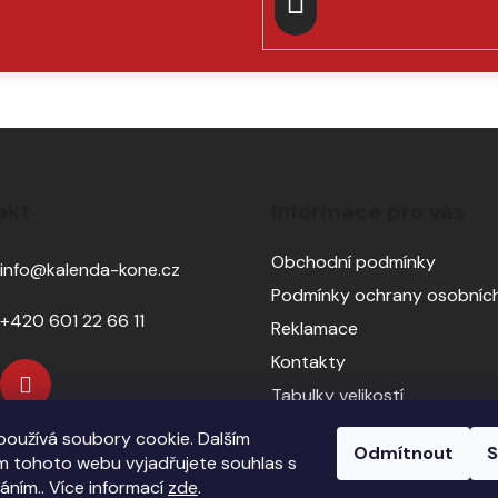
v
PŘIHLÁSIT
k
y
SE
v
ý
p
i
s
akt
Informace pro vás
u
Obchodní podmínky
info
@
kalenda-kone.cz
Podmínky ochrany osobních
+420 601 22 66 11
Reklamace
Kontakty
Tabulky velikostí
Sedlářský servis
oužívá soubory cookie. Dalším
Odmítnout
S
Pasování sedel pro koně
 tohoto webu vyjadřujete souhlas s
váním.. Více informací
zde
.