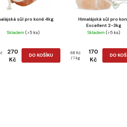
alájská sůl pro koně 4kg
Himalájská sůl pro ko
Excellent 2-3kg
Skladem
(>5 ks)
Skladem
(>5 ks)
270
170
Měrná
Kč
68 Kč
DO KOŠÍKU
DO KOŠ
cena:
/ 1 kg
Kč
Kč