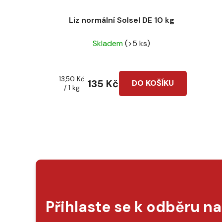
Liz normální Solsel DE 10 kg
Skladem
(>5 ks)
Měrná
13,50 Kč
135 Kč
DO KOŠÍKU
cena:
/ 1 kg
Přihlaste se k odběru n