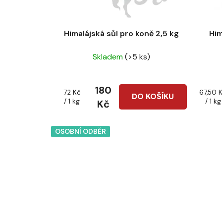
o
d
u
Himalájská sůl pro koně 2,5 kg
Him
k
Skladem
(>5 ks)
t
ů
180
Měrná
Měrná
72 Kč
67,50 
DO KOŠÍKU
cena:
cena:
/ 1 kg
/ 1 kg
Kč
OSOBNÍ ODBĚR