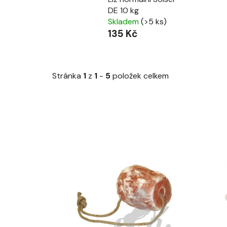
DE 10 kg
Skladem
(>5 ks)
135 Kč
Stránka
1
z
1
-
5
položek celkem
V
ý
p
i
s
p
r