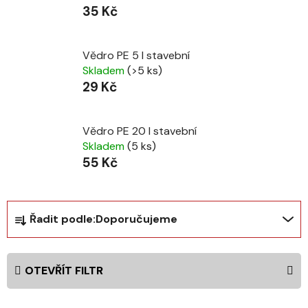
35 Kč
Vědro PE 5 l stavební
Skladem
(>5 ks)
29 Kč
Vědro PE 20 l stavební
Skladem
(5 ks)
55 Kč
Ř
Řadit podle:
Doporučujeme
a
z
e
OTEVŘÍT FILTR
n
í