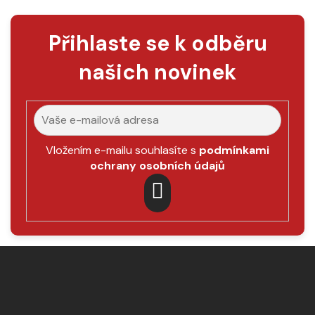
l
á
Přihlaste se k odběru
d
a
našich novinek
c
í
p
r
v
k
Vložením e-mailu souhlasíte s
podmínkami
y
ochrany osobních údajů
v
ý
p
PŘIHLÁSIT
i
SE
s
Z
u
á
p
a