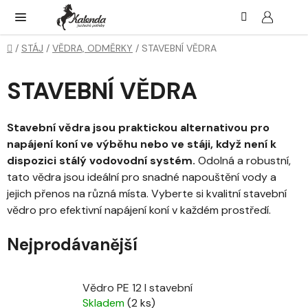
Přejít
Hledat
NÁK
KOŠ
na
obsah
Domů
/
STÁJ
/
VĚDRA, ODMĚRKY
/
STAVEBNÍ VĚDRA
STAVEBNÍ VĚDRA
Stavební vědra jsou praktickou alternativou pro
napájení koní ve výběhu nebo ve stáji, když není k
dispozici stálý vodovodní systém.
Odolná a robustní,
tato vědra jsou ideální pro snadné napouštění vody a
jejich přenos na různá místa. Vyberte si kvalitní stavební
vědro pro efektivní napájení koní v každém prostředí.
Nejprodávanější
Vědro PE 12 l stavební
Skladem
(2 ks)