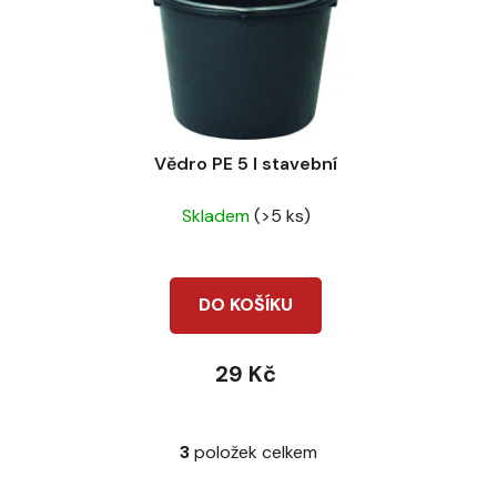
Vědro PE 5 l stavební
Skladem
(>5 ks)
DO KOŠÍKU
29 Kč
3
položek celkem
O
v