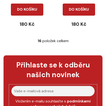
DO KOŠÍKU
DO KOŠÍKU
180 Kč
180 Kč
16
položek celkem
O
v
l
á
Přihlaste se k odběru
d
a
našich novinek
c
í
p
r
v
k
Vložením e-mailu souhlasíte s
podmínkami
y