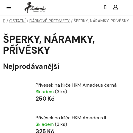
Přejít
Hledat
NÁK
KOŠ
na
obsah
Domů
/
OSTATNÍ
/
DÁRKOVÉ PŘEDMĚTY
/
ŠPERKY, NÁRAMKY, PŘÍVĚSKY
ŠPERKY, NÁRAMKY,
PŘÍVĚSKY
Nejprodávanější
Přívesek na klíče HKM Amadeus černá
Skladem
(3 ks)
250 Kč
Přívěsek na klíče HKM Amadeus II
Skladem
(3 ks)
325 Kč