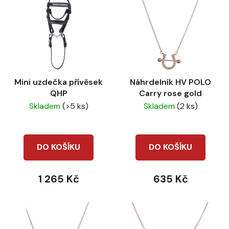
ý
r
p
o
i
d
s
u
p
k
r
t
Mini uzdečka přívěsek
Náhrdelník HV POLO
o
ů
QHP
Carry rose gold
d
Skladem
(>5 ks)
Skladem
(2 ks)
u
k
t
DO KOŠÍKU
DO KOŠÍKU
ů
1 265 Kč
635 Kč