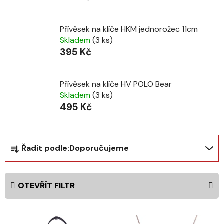
Přívěsek na klíče HKM jednorožec 11cm
Skladem
(3 ks)
395 Kč
Přívěsek na klíče HV POLO Bear
Skladem
(3 ks)
495 Kč
Ř
Řadit podle:
Doporučujeme
a
z
e
OTEVŘÍT FILTR
n
í
V
p