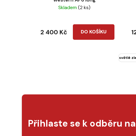
Skladem
(2 ks)
2 400 Kč
1
DO KOŠÍKU
světlé zl
Přihlaste se k odběru n