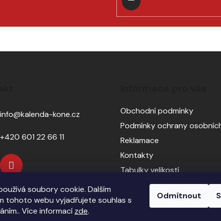
v
PŘIHLÁSIT
k
y
SE
v
ý
p
i
s
akt
Informace pro vás
u
Obchodní podmínky
info
@
kalenda-kone.cz
Podmínky ochrany osobních
+420 601 22 66 11
Reklamace
Kontakty
Tabulky velikostí
Sedlářský servis
oužívá soubory cookie. Dalším
Odmítnout
S
Pasování sedel pro koně
 tohoto webu vyjadřujete souhlas s
váním.. Více informací
zde
.