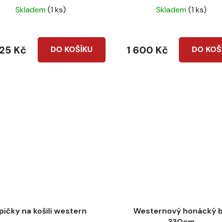
Skladem
(1 ks)
Skladem
(1 ks)
925 Kč
1 600 Kč
DO KOŠÍKU
DO KOŠ
pičky na košili western
Westernový honácký b
330cm