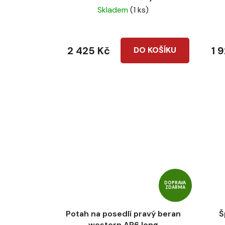
Skladem
(1 ks)
t
ů
2 425 Kč
1 
DO KOŠÍKU
DOPRAVA
ZDARMA
Potah na posedlí pravý beran
Š
western AP6 long