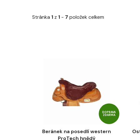
Stránka
1
z
1
-
7
položek celkem
V
ý
p
i
s
p
r
DOPRAVA
o
ZDARMA
d
u
Beránek na posedlí western
Os
k
ProTech hnědý