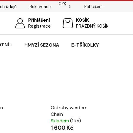
CZK
Přihlášení
ch údajů
Reklamace
ostí
Sedlářský servis
Přihlášení
Pasování sedel pro koně
NÁKUPNÍ
Registrace
PRÁZDNÝ KOŠÍK
KOŠÍK
ATNÍ
HMYZÍ SEZONA
E-TŘÍKOLKY
rn
Ostruhy western
Chain
Skladem
(1 ks)
1 600 Kč