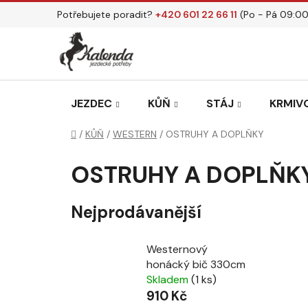
Přejít
Potřebujete poradit?
+420 601 22 66 11
(Po - Pá 09:00
na
obsah
JEZDEC
KŮŇ
STÁJ
KRMIVO
Domů
/
KŮŇ
/
WESTERN
/
OSTRUHY A DOPLŇKY
OSTRUHY A DOPLŇK
Nejprodávanější
Westernový
honácký bič 330cm
Skladem
(1 ks)
910 Kč