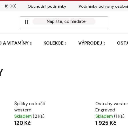
 - 18:00)
Obchodní podmínky
Podmínky ochrany osobní
Kontakty
Tabulky velik
 A VITAMÍNY
KOLEKCE
VÝPRODEJ
OST
Y
Špičky na košili
Ostruhy weste
western
Engraved
Skladem
(2 ks)
Skladem
(1 ks)
120 Kč
1 925 Kč