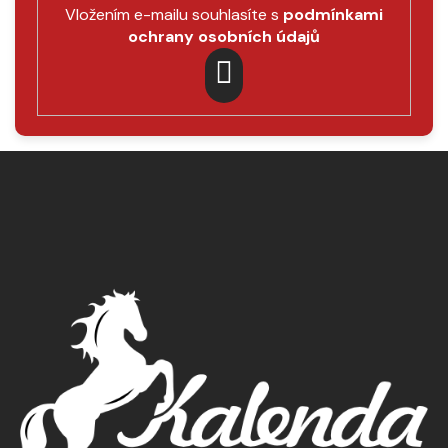
Vložením e-mailu souhlasíte s
podmínkami
ochrany osobních údajů
PŘIHLÁSIT
SE
Z
á
p
a
t
í