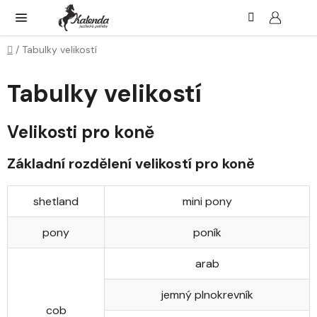
Přejít
Hledat
NÁK
KOŠ
na
obsah
Domů
/
Tabulky velikostí
Tabulky velikostí
Velikosti pro koně
Základní rozdělení velikostí pro koně
shetland
mini pony
pony
poník
arab
jemný plnokrevník
cob