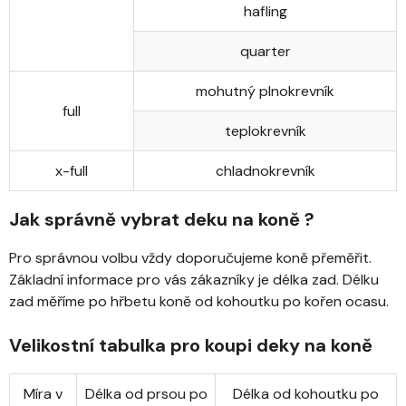
hafling
quarter
mohutný plnokrevník
full
teplokrevník
x-full
chladnokrevník
Jak správně vybrat deku na koně ?
Pro správnou volbu vždy doporučujeme koně přeměřit.
Základní informace pro vás zákazníky je délka zad. Délku
zad měříme po hřbetu koně od kohoutku po kořen ocasu.
Velikostní tabulka pro koupi deky na koně
Míra v
Délka od prsou po
Délka od kohoutku po