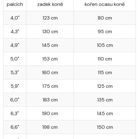
palcích
zadek koně
kořen ocasu koně
4,0"
123 cm
80 cm
4,3"
130 cm
95 cm
4,9"
145 cm
105 cm
5,0"
153 cm
110 cm
5,3"
160 cm
115 cm
5,9"
175 cm
125 cm
6,0"
183 cm
135 cm
6,3"
190 cm
145 cm
6,6"
198 cm
150 cm