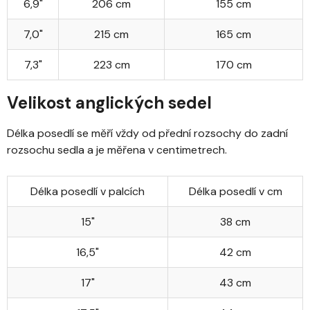
6,9"
206 cm
155 cm
7,0"
215 cm
165 cm
7,3"
223 cm
170 cm
Velikost anglických sedel
Délka posedlí se měří vždy od přední rozsochy do zadní
rozsochu sedla a je měřena v centimetrech.
Délka posedlí v palcích
Délka posedlí v cm
15"
38 cm
16,5"
42 cm
17"
43 cm