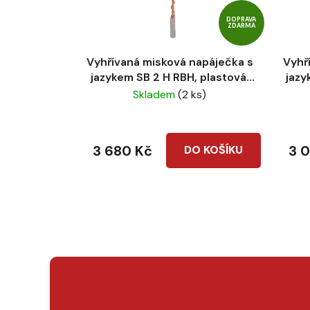
r
DOPRAVA
o
ZDARMA
d
u
Vyhřívaná misková napáječka s
Vyhř
k
jazykem SB 2 H RBH, plastová,
jazy
24 V
Skladem
(2 ks)
t
ů
3 680 Kč
3 
DO KOŠÍKU