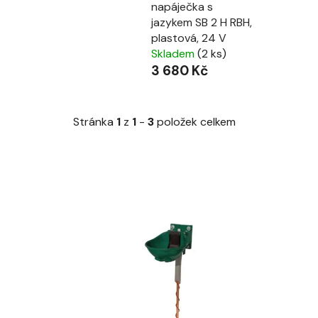
napáječka s
jazykem SB 2 H RBH,
plastová, 24 V
Skladem
(2 ks)
3 680 Kč
Stránka
1
z
1
-
3
položek celkem
V
ý
p
i
s
p