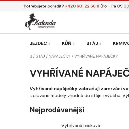
Přejít
Potřebujete poradit?
+420 601 22 66 11
(Po - Pá 09:00
na
obsah
JEZDEC
KŮŇ
STÁJ
KRMIVO
Domů
/
STÁJ
/
NAPAJEČKY
/
VYHŘÍVANÉ NAPÁJEČKY
VYHŘÍVANÉ NAPÁJE
Vyhřívané napáječky zabraňují zamrzání vody
izolované modely vhodné do stáje i výběhu. Vyb
Nejprodávanější
Vyhřívaná misková