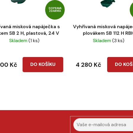
DOPRAVA
ZDARMA
ívaná misková napáječka s
Vyhřívaná misková napáje
kem SB 2 H, plastová, 24 V
plovákem SB 112 H RB
Skladem
(1 ks)
Skladem
(3 ks)
000 Kč
4 280 Kč
DO KOŠÍKU
DO KOŠ
O
v
l
á
d
a
c