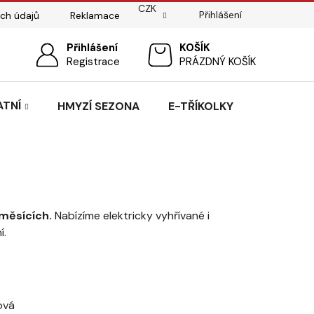
CZK
Přihlášení
ch údajů
Reklamace
ostí
Sedlářský servis
Přihlášení
Pasování sedel pro koně
NÁKUPNÍ
Registrace
PRÁZDNÝ KOŠÍK
KOŠÍK
ATNÍ
HMYZÍ SEZONA
E-TŘÍKOLKY
 měsících.
Nabízíme elektricky vyhřívané i
í.
ová