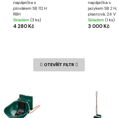
napáječka s
napáječka s
plovákem SB 112 H
jazykem SB 2 H,
RBH
plastová, 24 V
Skladem
(3 ks)
Skladem
(1 ks)
4 280 Kč
3 000 Kč
OTEVŘÍT FILTR