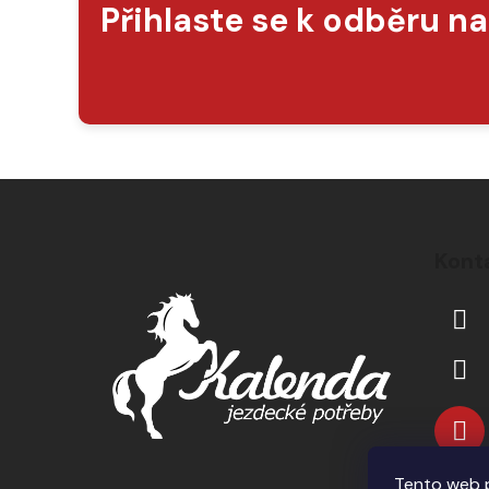
Přihlaste se k odběru n
Z
á
Kont
p
a
t
í
Tento web p