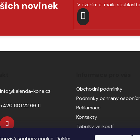
í
ašich novinek
Vložením e-mailu souhlasít
p
r
v
PŘIHLÁSIT
k
y
SE
v
ý
p
i
s
akt
Informace pro vás
u
Obchodní podmínky
info
@
kalenda-kone.cz
Podmínky ochrany osobních
+420 601 22 66 11
Reklamace
Kontakty
Tabulky velikostí
Sedlářský servis
oužívá soubory cookie. Dalším