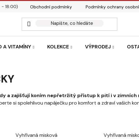
 - 18:00)
Obchodní podmínky
Podmínky ochrany osobní
Kontakty
Tabulky velik
 A VITAMÍNY
KOLEKCE
VÝPRODEJ
OST
ČKY
 a zajišťují koním nepřetržitý přístup k pití i v zimních
erte si spolehlivou napáječku pro komfort a zdraví vašich kon
Vyhřívaná misková
Vyhřívaná misk