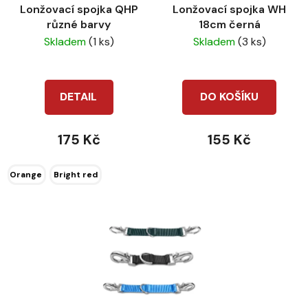
Lonžovací spojka QHP
Lonžovací spojka WH
o
ů
různé barvy
18cm černá
d
Skladem
(1 ks)
Skladem
(3 ks)
u
k
t
DETAIL
DO KOŠÍKU
ů
175 Kč
155 Kč
Orange
Bright red