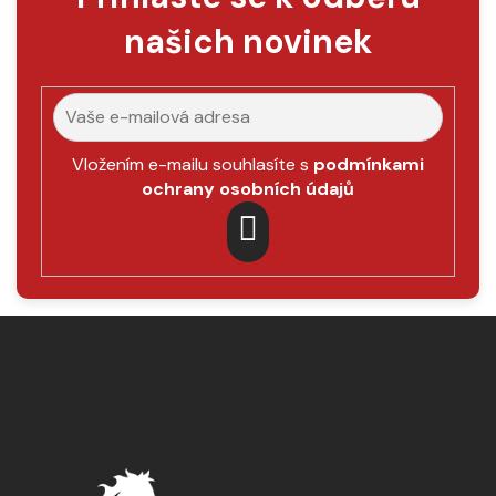
a
našich novinek
c
í
p
r
v
k
Vložením e-mailu souhlasíte s
podmínkami
y
ochrany osobních údajů
v
ý
p
PŘIHLÁSIT
i
SE
s
Z
u
á
p
a
t
í