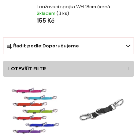
Lonžovací spojka WH 18cm černá
Skladem
(3 ks)
155 Kč
Ř
Řadit podle:
Doporučujeme
a
z
e
OTEVŘÍT FILTR
n
í
V
p
ý
r
p
o
i
d
s
u
p
k
r
t