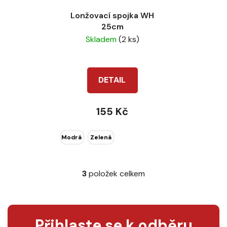
Lonžovací spojka WH
25cm
Skladem
(2 ks)
DETAIL
155 Kč
Modrá
Zelená
3
položek celkem
O
v
l
á
Přihlaste se k odběru
d