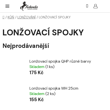
Přejít
Hledat
NÁK
KOŠ
na
obsah
Domů
/
KŮŇ
/
LONŽOVÁNÍ
/
LONŽOVACÍ SPOJKY
LONŽOVACÍ SPOJKY
Nejprodávanější
Lonžovací spojka QHP různé barvy
Skladem
(1 ks)
175 Kč
Lonžovací spojka WH 25cm
Skladem
(2 ks)
155 Kč