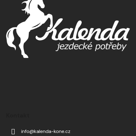
Kontakt
info
@
kalenda-kone.cz