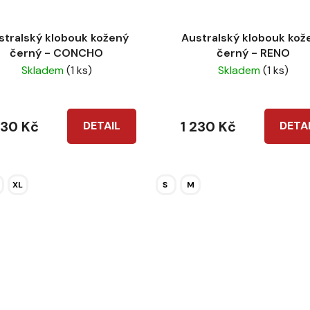
stralský klobouk kožený
Australský klobouk kož
černý - CONCHO
černý - RENO
Skladem
(1 ks)
Skladem
(1 ks)
230 Kč
1 230 Kč
DETAIL
DETA
XL
S
M