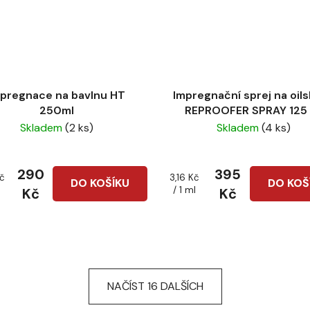
pregnace na bavlnu HT
Impregnační sprej na oils
250ml
REPROOFER SPRAY 125 
Skladem
(2 ks)
Skladem
(4 ks)
290
395
Měrná
Kč
3,16 Kč
DO KOŠÍKU
DO KOŠ
cena:
/ 1 ml
Kč
Kč
NAČÍST 16 DALŠÍCH