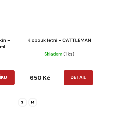
kin -
Klobouk letní - CATTLEMAN
ml
Skladem
(1 ks)
650 Kč
ÍKU
DETAIL
S
M