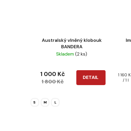
Australský vlněný klobouk
Im
BANDERA
Skladem
(2 ks)
1 000 Kč
Měrná
1 160 
DETAIL
cena:
/ 1 l
1 800 Kč
S
M
L