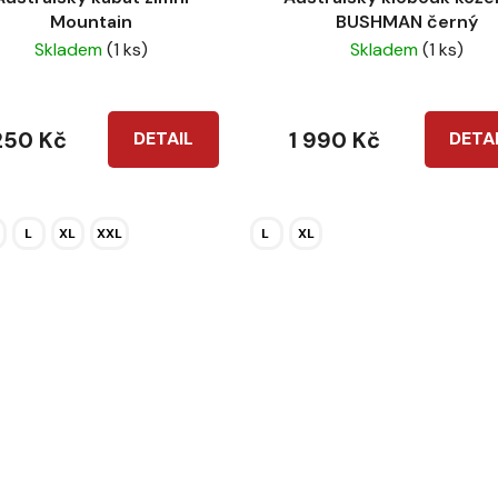
Mountain
BUSHMAN černý
Skladem
(1 ks)
Skladem
(1 ks)
250 Kč
1 990 Kč
DETAIL
DETA
L
XL
XXL
L
XL