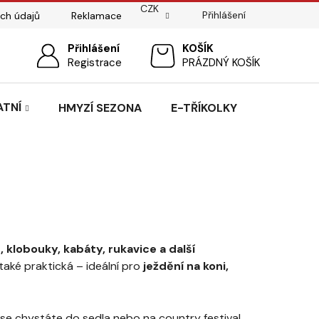
CZK
Přihlášení
ch údajů
Reklamace
ostí
Sedlářský servis
Přihlášení
Pasování sedel pro koně
NÁKUPNÍ
Registrace
PRÁZDNÝ KOŠÍK
KOŠÍK
ATNÍ
HMYZÍ SEZONA
E-TŘÍKOLKY
 klobouky, kabáty, rukavice a další
také praktická – ideální pro
ježdění na koni,
ž se chystáte do sedla nebo na country festival,