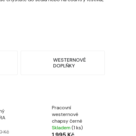
WESTERNOVÉ
DOPLŇKY
Pracovní
ný
westernové
ERA
chapsy černé
Skladem
(1 ks)
0 Kč
1 995 Kč