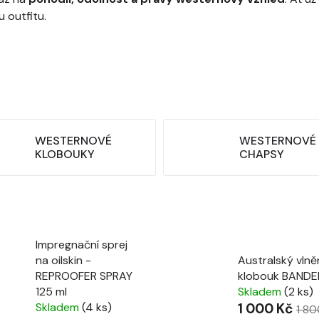
 outfitu.
WESTERNOVÉ
WESTERNOVÉ
KLOBOUKY
CHAPSY
Impregnační sprej
na oilskin -
Australský vlně
REPROOFER SPRAY
klobouk BAND
125 ml
Skladem
(2 ks)
Skladem
(4 ks)
1 000 Kč
1 80