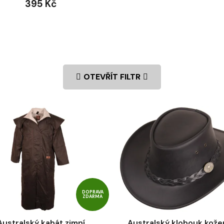
395 Kč
OTEVŘÍT FILTR
DOPRAVA
ZDARMA
Australský kabát zimní
Australský klobouk kože