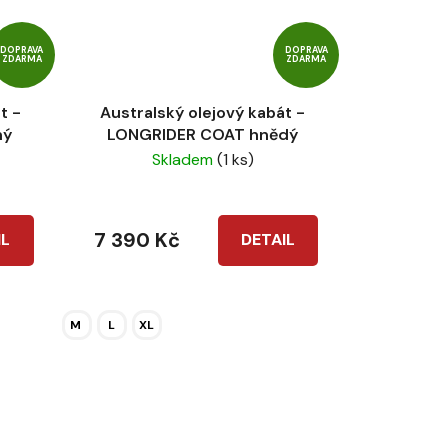
DOPRAVA
DOPRAVA
ZDARMA
ZDARMA
t -
Australský olejový kabát -
ný
LONGRIDER COAT hnědý
Skladem
(1 ks)
7 390 Kč
IL
DETAIL
M
L
XL