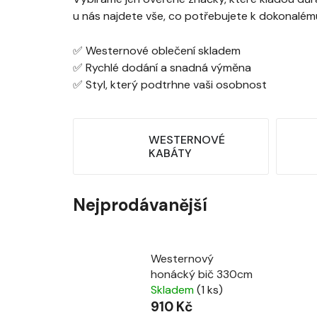
u nás najdete vše, co potřebujete k dokonalému
✅ Westernové oblečení skladem
✅ Rychlé dodání a snadná výměna
✅ Styl, který podtrhne vaši osobnost
WESTERNOVÉ
KABÁTY
Nejprodávanější
Westernový
honácký bič 330cm
Skladem
(1 ks)
910 Kč