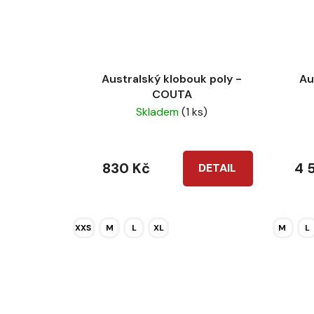
Australský klobouk poly -
Au
COUTA
Skladem
(1 ks)
830 Kč
4 
DETAIL
XXS
M
L
XL
M
L