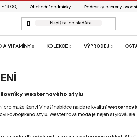
 - 18:00)
Obchodní podmínky
Podmínky ochrany osobní
Kontakty
Tabulky velik
 A VITAMÍNY
KOLEKCE
VÝPRODEJ
OST
ENÍ
ilovníky westernového stylu
 pro muže iženy! V naší nabídce najdete kvalitní
westernové,
ovi kovbojského stylu. Westernová móda je nejen stylová, ale 
raz na
pohodlí, odolnost a pravý westernový vzhled
. Ať u