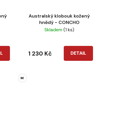
ený
Australský klobouk kožený
hnědý - CONCHO
Skladem
(1 ks)
1 230 Kč
IL
DETAIL
M