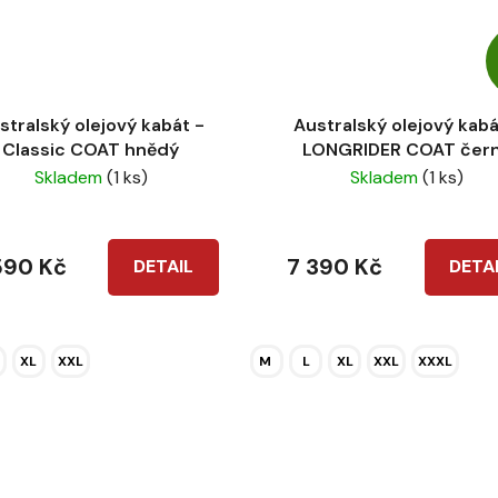
stralský olejový kabát -
Australský olejový kabá
Classic COAT hnědý
LONGRIDER COAT čer
Skladem
(1 ks)
Skladem
(1 ks)
590 Kč
7 390 Kč
DETAIL
DETA
XL
XXL
M
L
XL
XXL
XXXL