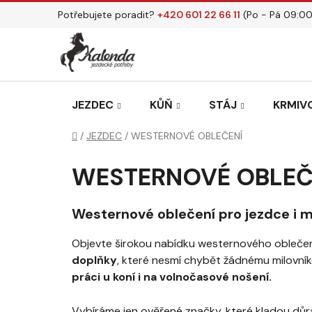
Přejít
Potřebujete poradit?
+420 601 22 66 11
(Po - Pá 09:00
na
obsah
JEZDEC
KŮŇ
STÁJ
KRMIVO
Domů
/
JEZDEC
/
WESTERNOVÉ OBLEČENÍ
WESTERNOVÉ OBLEČ
Westernové oblečení pro jezdce i m
Objevte širokou nabídku westernového oblečení
doplňky
, které nesmí chybět žádnému milovník
práci u koní i na volnočasové nošení.
Vybíráme jen ověřené značky, které kladou dů