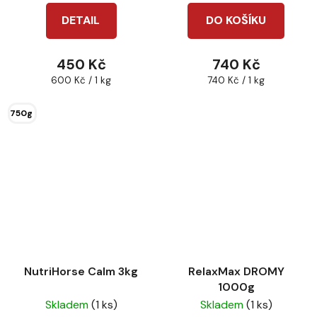
DETAIL
DO KOŠÍKU
450 Kč
740 Kč
Měrná
Měrná
600 Kč / 1 kg
740 Kč / 1 kg
cena:
cena:
750g
NutriHorse Calm 3kg
RelaxMax DROMY
1000g
Skladem
(1 ks)
Skladem
(1 ks)