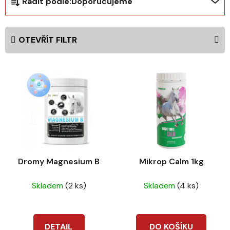
Řadit podle:
Doporučujeme
a
z
e
OTEVŘÍT FILTR
n
í
V
p
ý
r
p
o
i
d
s
u
p
k
r
t
Dromy Magnesium B
Mikrop Calm 1kg
o
ů
d
Skladem
(2 ks)
Skladem
(4 ks)
u
k
t
DETAIL
DO KOŠÍKU