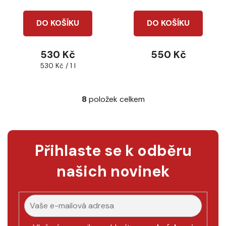
DO KOŠÍKU
DO KOŠÍKU
530 Kč
550 Kč
Měrná
530 Kč / 1 l
cena:
8
položek celkem
O
v
l
á
Přihlaste se k odběru
d
a
našich novinek
c
í
p
r
v
k