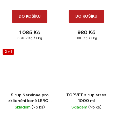
DO KOŠÍKU
DO KOŠÍKU
1 085 Kč
980 Kč
Měrná
Měrná
361,67 Kč / 1 kg
980 Kč / 1 kg
cena:
cena:
2 + 1
Sirup Nervinae pro
TOPVET sirup stres
zklidnění koně LEROS
1000 ml
1l
Skladem
(>5 ks)
Skladem
(>5 ks)