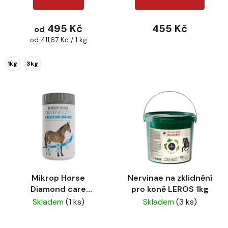
ů
495 Kč
455 Kč
od
Měrná
od 411,67 Kč / 1 kg
cena:
1kg
3kg
Mikrop Horse
Nervinae na zklidnění
Diamond care
pro koně LEROS 1kg
Magnesium Organic
Skladem
(1 ks)
Skladem
(3 ks)