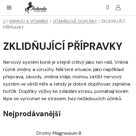
Přejít
Hledat
NÁK
KOŠ
na
obsah
Domů
/
KRMIVO A VITAMÍNY
/
VITAMÍNOVÉ DOPLŇKY
/
ZKLIDŇUJÍCÍ
PŘÍPRAVKY
ZKLIDŇUJÍCÍ PŘÍPRAVKY
Nervový systém koně je stejně citlivý jako ten náš. Vnímá
různé změny a vzruchy. Některé situace, jako například
přeprava, závody, změna stáje, mohou zatížit nervový
systém ve větší míře a tehdy je dobré doplňovat zejména
hořčík. Doplňky výživy ke zvládání stresu, pomáhají koním
lépe se vyrovnat se stresem, bez nežádoucích účinků.
Nejprodávanější
Dromy Magnesium B