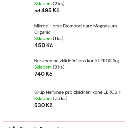
Skladem
(2 ks)
495 Kč
od
Mikrop Horse Diamond care Magnesium
Organic
Skladem
(1 ks)
450 Kč
Nervinae na zklidnění pro koně LEROS 1kg
Skladem
(3 ks)
740 Kč
Sirup Nervinae pro zklidnění koně LEROS 1l
Skladem
(>5 ks)
530 Kč
Ř