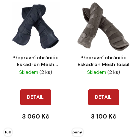
Přepravní chrániče
Přepravní chrániče
Eskadron Mesh
Eskadron Mesh fossil
atlantic blue
Skladem
(2 ks)
Skladem
(2 ks)
DETAIL
DETAIL
3 060 Kč
3 100 Kč
full
pony