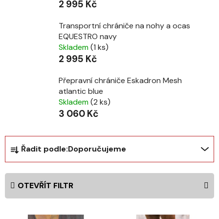
2 995 Kč
Transportní chrániče na nohy a ocas
EQUESTRO navy
Skladem
(1 ks)
2 995 Kč
Přepravní chrániče Eskadron Mesh
atlantic blue
Skladem
(2 ks)
3 060 Kč
Ř
Řadit podle:
Doporučujeme
a
z
e
OTEVŘÍT FILTR
n
í
V
p