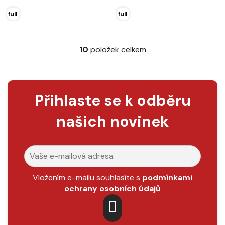
full
full
10
položek celkem
O
v
l
á
Přihlaste se k odběru
d
a
našich novinek
c
í
p
r
v
k
Vložením e-mailu souhlasíte s
podmínkami
y
ochrany osobních údajů
v
ý
p
PŘIHLÁSIT