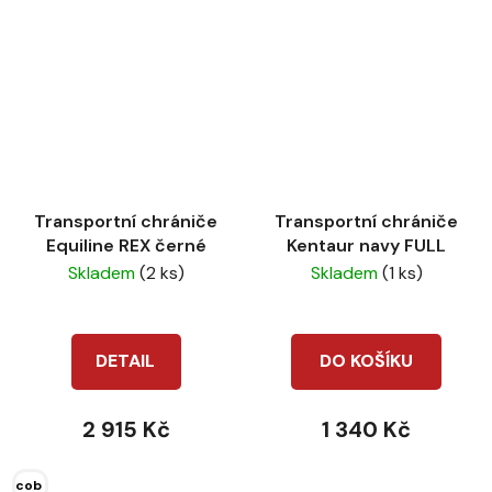
Transportní chrániče
Transportní chrániče
Equiline REX černé
Kentaur navy FULL
Skladem
(2 ks)
Skladem
(1 ks)
DETAIL
DO KOŠÍKU
2 915 Kč
1 340 Kč
cob