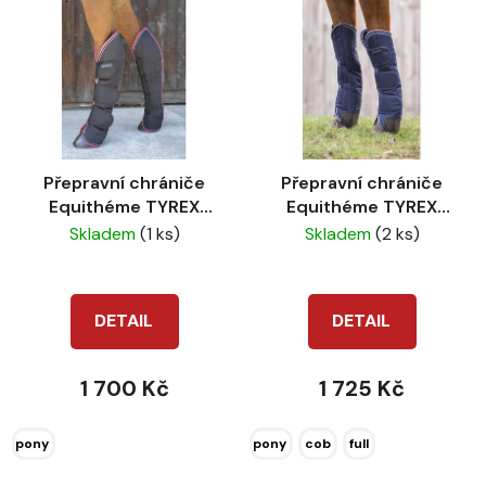
ý
r
p
o
i
d
s
u
p
k
r
t
Přepravní chrániče
Přepravní chrániče
o
ů
Equithéme TYREX
Equithéme TYREX
d
1200D černé
600D modré
Skladem
(1 ks)
Skladem
(2 ks)
u
k
t
DETAIL
DETAIL
ů
1 700 Kč
1 725 Kč
pony
pony
cob
full