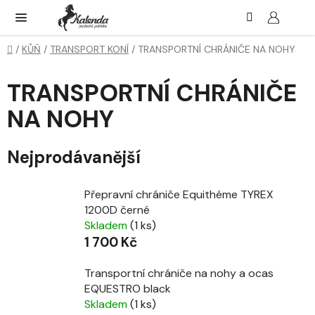
Přejít
Hledat
NÁK
KOŠ
na
obsah
Domů
/
KŮŇ
/
TRANSPORT KONÍ
/
TRANSPORTNÍ CHRÁNIČE NA NOHY
TRANSPORTNÍ CHRÁNIČE
NA NOHY
Nejprodávanější
Přepravní chrániče Equithéme TYREX
1200D černé
Skladem
(1 ks)
1 700 Kč
Transportní chrániče na nohy a ocas
EQUESTRO black
Skladem
(1 ks)