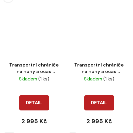
Transportní chrániče
Transportní chrániče
na nohy a ocas
na nohy a ocas
EQUESTRO black
EQUESTRO navy
Skladem
(1 ks)
Skladem
(1 ks)
DETAIL
DETAIL
2 995 Kč
2 995 Kč