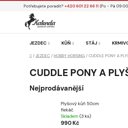
Přejít
Potřebujete poradit?
+420 601 22 66 11
(Po - Pá 09:00
na
obsah
JEZDEC
KŮŇ
STÁJ
KRMIVO
Domů
/
JEZDEC
/
HOBBY HORSING
/
CUDDLE PONY A PLY
CUDDLE PONY A PLY
Nejprodávanější
Plyšový kůň 50cm
flekáč
Skladem
(3 ks)
990 Kč