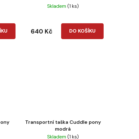
Skladem
(1 ks)
640 Kč
ÍKU
DO KOŠÍKU
pony
Transportní taška Cuddle pony
modrá
Skladem
(1 ks)