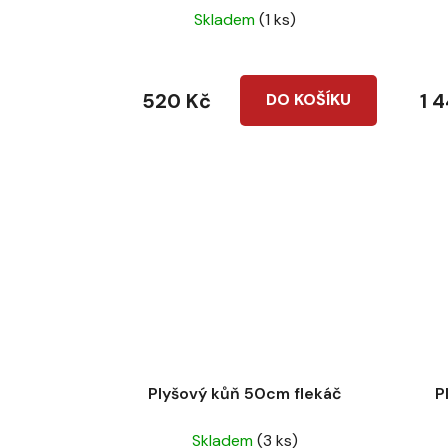
Skladem
(1 ks)
t
ů
520 Kč
1 
DO KOŠÍKU
Plyšový kůň 50cm flekáč
P
Skladem
(3 ks)