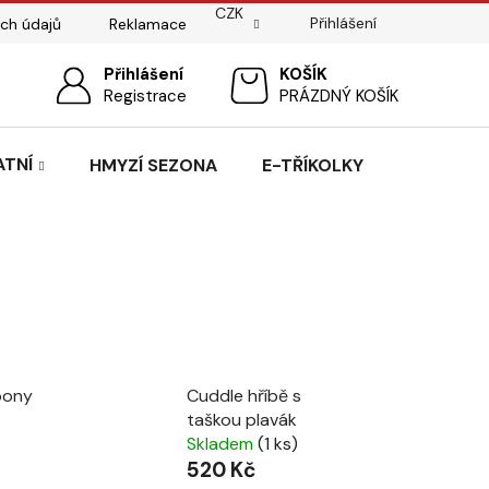
CZK
Přihlášení
ch údajů
Reklamace
ostí
Sedlářský servis
Přihlášení
Pasování sedel pro koně
NÁKUPNÍ
Registrace
PRÁZDNÝ KOŠÍK
KOŠÍK
ATNÍ
HMYZÍ SEZONA
E-TŘÍKOLKY
pony
Cuddle hříbě s
taškou plavák
Skladem
(1 ks)
520 Kč