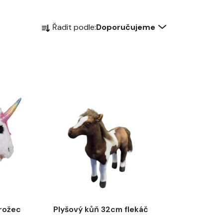
Ř
Řadit podle:
Doporučujeme
a
z
e
n
í
p
r
o
d
u
k
t
ů
rožec
Plyšový kůň 32cm flekáč