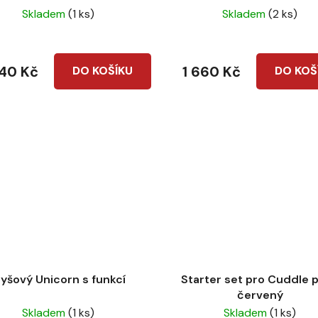
Skladem
(1 ks)
Skladem
(2 ks)
440 Kč
1 660 Kč
DO KOŠÍKU
DO KOŠ
lyšový Unicorn s funkcí
Starter set pro Cuddle 
červený
Skladem
(1 ks)
Skladem
(1 ks)