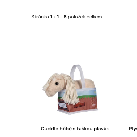
Stránka
1
z
1
-
8
položek celkem
V
ý
p
i
s
p
r
o
d
u
Cuddle hříbě s taškou plavák
Ply
k