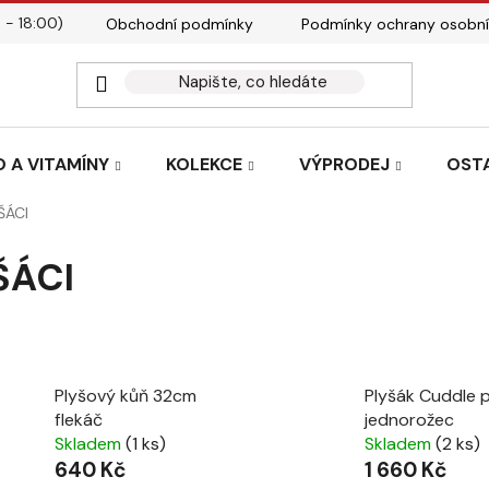
 - 18:00)
Obchodní podmínky
Podmínky ochrany osobní
Kontakty
Tabulky velik
 A VITAMÍNY
KOLEKCE
VÝPRODEJ
OST
ŠÁCI
ŠÁCI
Plyšový kůň 32cm
Plyšák Cuddle 
flekáč
jednorožec
Skladem
(1 ks)
Skladem
(2 ks)
640 Kč
1 660 Kč