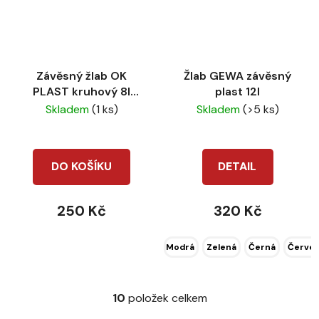
Závěsný žlab OK
Žlab GEWA závěsný
PLAST kruhový 8l
plast 12l
zelený
Skladem
(1 ks)
Skladem
(>5 ks)
DO KOŠÍKU
DETAIL
250 Kč
320 Kč
Modrá
Zelená
Černá
Červe
10
položek celkem
O