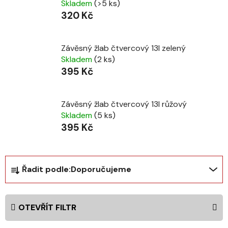
Skladem
(>5 ks)
320 Kč
Závěsný žlab čtvercový 13l zelený
Skladem
(2 ks)
395 Kč
Závěsný žlab čtvercový 13l růžový
Skladem
(5 ks)
395 Kč
Ř
Řadit podle:
Doporučujeme
a
z
e
OTEVŘÍT FILTR
n
í