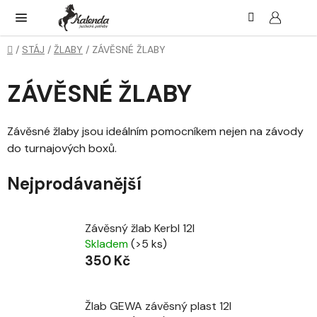
Přejít
Hledat
NÁK
KOŠ
na
obsah
Domů
/
STÁJ
/
ŽLABY
/
ZÁVĚSNÉ ŽLABY
ZÁVĚSNÉ ŽLABY
Závěsné žlaby jsou ideálním pomocníkem nejen na závody
do turnajových boxů.
Nejprodávanější
Závěsný žlab Kerbl 12l
Skladem
(>5 ks)
350 Kč
Žlab GEWA závěsný plast 12l