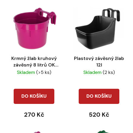
V
p
ý
r
p
o
i
d
s
u
p
k
r
t
Krmný žlab kruhový
Plastový závěsný žlab
o
ů
závěsný 8 litrů OK
12l
d
Plast sv. růžový
Skladem
(>5 ks)
Skladem
(2 ks)
u
k
t
DO KOŠÍKU
DO KOŠÍKU
ů
270 Kč
520 Kč