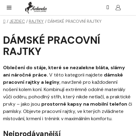
Přejít
Hledat
NÁK
KOŠ
na
obsah
Domů
/
JEZDEC
/
RAJTKY
/
DÁMSKÉ PRACOVNÍ RAJTKY
DÁMSKÉ PRACOVNÍ
RAJTKY
Oblečení do stáje, které se nezalekne bláta, slámy
ani náročné práce.
V této kategorii najdete
dámské
pracovní rajtky a legíny
, navržené pro každodenní
nošení kolem koní. Kombinují extrémně odolné materiály
vůči oděru, pohodlný střih, který nikde netlačí, a praktické
prvky – jako jsou
prostorné kapsy na mobilní telefon
či
pamlsky. Objevte pracovní rajtky, ve kterých zvládnete
místování, krmení i trénink v maximálním komfortu.
Nejprodávanější