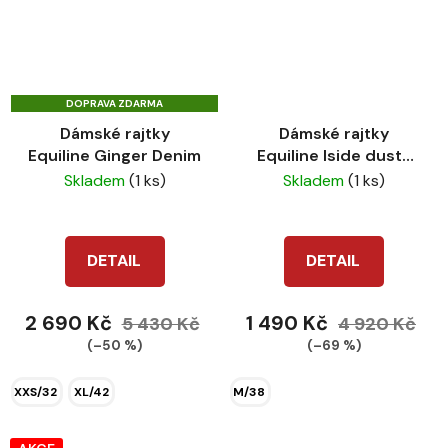
DOPRAVA ZDARMA
Dámské rajtky
Dámské rajtky
Equiline Ginger Denim
Equiline Iside dusty
violet
Skladem
(1 ks)
Skladem
(1 ks)
DETAIL
DETAIL
2 690 Kč
1 490 Kč
5 430 Kč
4 920 Kč
(–50 %)
(–69 %)
XXS/32
XL/42
M/38