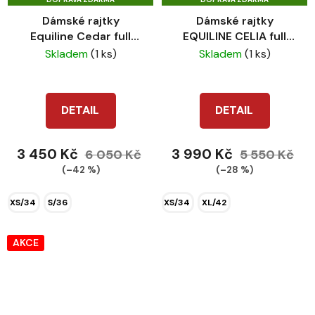
Dámské rajtky
Dámské rajtky
Equiline Cedar full
EQUILINE CELIA full
grip sky blue
grip bordo
Skladem
(1 ks)
Skladem
(1 ks)
DETAIL
DETAIL
3 450 Kč
3 990 Kč
6 050 Kč
5 550 Kč
(–42 %)
(–28 %)
XS/34
S/36
XS/34
XL/42
AKCE