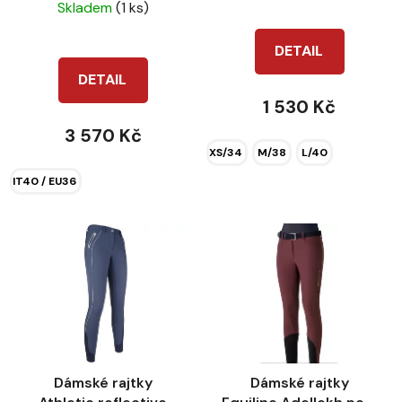
k
Skladem
(1 ks)
hodnocení
t
produktu
DETAIL
ů
je
DETAIL
5,0
1 530 Kč
z
3 570 Kč
5
XS/34
M/38
L/40
hvězdiček.
IT40 / EU36
Dámské rajtky
Dámské rajtky