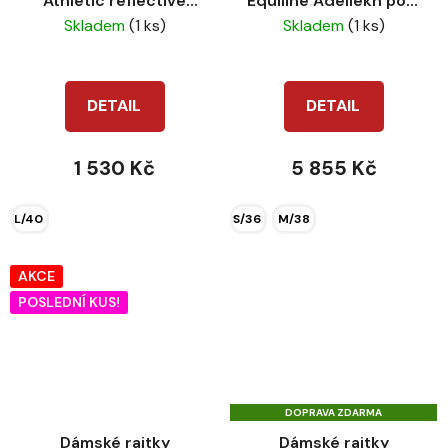
Athletic reflective
Equiline Adellekh port
silicon grip tm.modrá
royale
Skladem
(1 ks)
Skladem
(1 ks)
DETAIL
DETAIL
1 530 Kč
5 855 Kč
L/40
S/36
M/38
AKCE
POSLEDNÍ KUS!
DOPRAVA ZDARMA
Dámské rajtky
Dámské rajtky