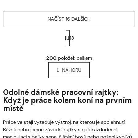
NAČÍST 16 DALŠÍCH
S
t
1
13
r
á
O
n
v
200
položek celkem
k
l
o
á
NAHORU
v
d
á
a
n
c
í
Odolné dámské pracovní rajtky:
í
Když je práce kolem koní na prvním
p
místě
r
v
k
Práce ve stáji vyžaduje výstroj, na kterou je spolehnutí.
y
Běžné nebo jemné závodní rajtky se při každodenní
v
manipulaci s balíky sena, čištění boxů nebo nošení kyblíků