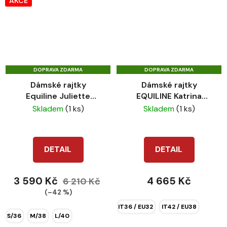
AKCE
DOPRAVA ZDARMA
DOPRAVA ZDARMA
Dámské rajtky
Dámské rajtky
Equiline Juliette
EQUILINE Katrina
cherry red
-25%
Skladem
(1 ks)
Skladem
(1 ks)
DETAIL
DETAIL
3 590 Kč
4 665 Kč
6 210 Kč
(–42 %)
IT36 / EU32
IT42 / EU38
S/36
M/38
L/40