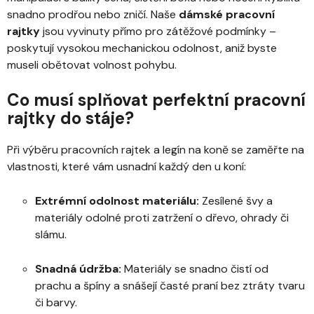
ý
snadno prodřou nebo zničí. Naše
dámské pracovní
p
rajtky
jsou vyvinuty přímo pro zátěžové podmínky –
i
poskytují vysokou mechanickou odolnost, aniž byste
s
museli obětovat volnost pohybu.
u
Co musí splňovat perfektní pracovní
rajtky do stáje?
Při výběru pracovních rajtek a legín na koně se zaměřte na
vlastnosti, které vám usnadní každý den u koní:
Extrémní odolnost materiálu:
Zesílené švy a
materiály odolné proti zatržení o dřevo, ohrady či
slámu.
Snadná údržba:
Materiály se snadno čistí od
prachu a špíny a snášejí časté praní bez ztráty tvaru
či barvy.