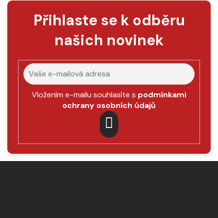
Přihlaste se k odběru
našich novinek
Vložením e-mailu souhlasíte s
podmínkami
ochrany osobních údajů
PŘIHLÁSIT
SE
Z
á
p
a
t