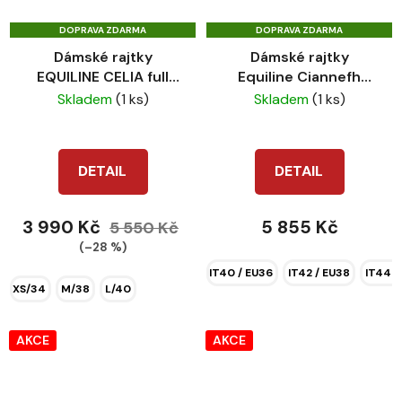
DOPRAVA ZDARMA
DOPRAVA ZDARMA
Dámské rajtky
Dámské rajtky
EQUILINE CELIA full
Equiline Ciannefh
grip brown
black
Skladem
(1 ks)
Skladem
(1 ks)
DETAIL
DETAIL
3 990 Kč
5 855 Kč
5 550 Kč
(–28 %)
IT40 / EU36
IT42 / EU38
IT44 /
XS/34
M/38
L/40
AKCE
AKCE