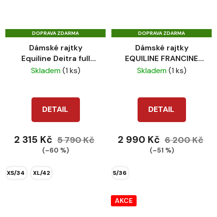
DOPRAVA ZDARMA
DOPRAVA ZDARMA
Dámské rajtky
Dámské rajtky
Equiline Deitra full
EQUILINE FRANCINE
grip royal blue
dark red
Skladem
(1 ks)
Skladem
(1 ks)
DETAIL
DETAIL
2 315 Kč
2 990 Kč
5 790 Kč
6 200 Kč
(–60 %)
(–51 %)
XS/34
XL/42
S/36
AKCE