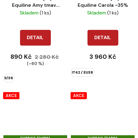
Equiline Amy tmavě
Equiline Carola -35%
modré
Skladem
(1 ks)
Skladem
(1 ks)
DETAIL
DETAIL
890 Kč
3 960 Kč
2 280 Kč
(–60 %)
IT42 / EU38
S/36
AKCE
AKCE
DOPRAVA ZDARMA
DOPRAVA ZDARMA