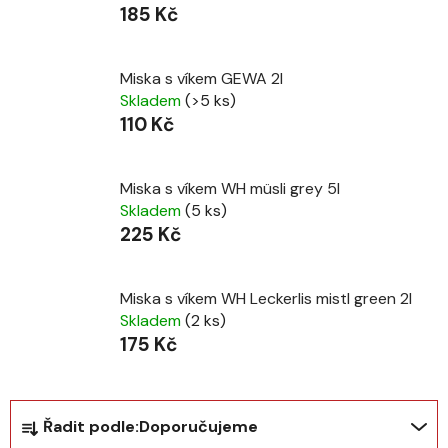
185 Kč
Miska s víkem GEWA 2l
Skladem
(>5 ks)
110 Kč
Miska s víkem WH müsli grey 5l
Skladem
(5 ks)
225 Kč
Miska s víkem WH Leckerlis mistl green 2l
Skladem
(2 ks)
175 Kč
Ř
Řadit podle:
Doporučujeme
a