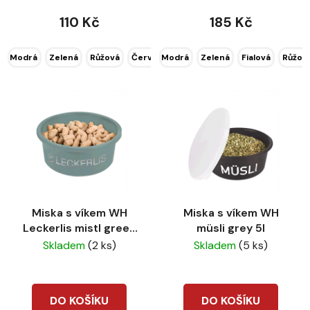
185 Kč
110 Kč
Modrá
Zelená
Fialová
Růžov
Modrá
Zelená
Růžová
Červená
Světle zelená
Miska s víkem WH
Miska s víkem WH
Leckerlis mistl green
müsli grey 5l
2l
Skladem
(2 ks)
Skladem
(5 ks)
DO KOŠÍKU
DO KOŠÍKU