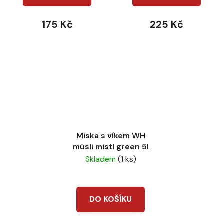
175 Kč
225 Kč
Miska s víkem WH
müsli mistl green 5l
Skladem
(1 ks)
DO KOŠÍKU