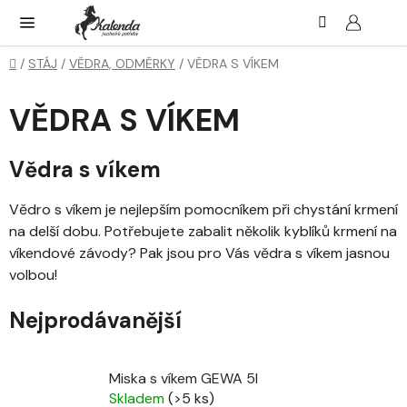
Přejít
Hledat
NÁK
KOŠ
na
obsah
Domů
/
STÁJ
/
VĚDRA, ODMĚRKY
/
VĚDRA S VÍKEM
VĚDRA S VÍKEM
Vědra s víkem
Vědro s víkem je nejlepším pomocníkem při chystání krmení
na delší dobu. Potřebujete zabalit několik kyblíků krmení na
víkendové závody? Pak jsou pro Vás vědra s víkem jasnou
volbou!
Nejprodávanější
Miska s víkem GEWA 5l
Skladem
(>5 ks)