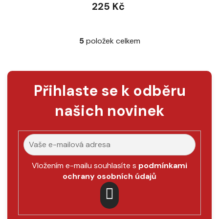
225 Kč
5
položek celkem
O
v
l
á
Přihlaste se k odběru
d
a
našich novinek
c
í
p
r
v
k
Vložením e-mailu souhlasíte s
podmínkami
y
ochrany osobních údajů
v
ý
p
PŘIHLÁSIT
i