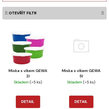
z
e
OTEVŘÍT FILTR
n
í
V
p
ý
r
p
o
i
d
s
u
p
k
r
t
Miska s víkem GEWA
Miska s víkem GEWA
o
ů
5l
2l
d
Skladem
(>5 ks)
Skladem
(>5 ks)
u
k
t
DETAIL
DETAIL
ů