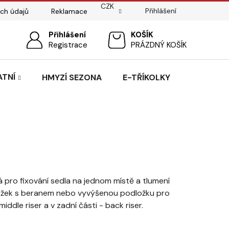
CZK
Přihlášení
ch údajů
Reklamace
ostí
Sedlářský servis
Přihlášení
Pasování sedel pro koně
NÁKUPNÍ
Registrace
PRÁZDNÝ KOŠÍK
KOŠÍK
ATNÍ
HMYZÍ SEZONA
E-TŘÍKOLKY
lá pro fixování sedla na jednom místě a tlumení
ložek s beranem nebo vyvýšenou podložku pro
middle riser a v zadní části - back riser.