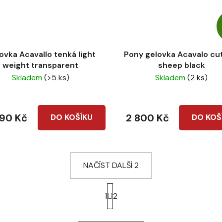
ovka Acavallo tenká light
Pony gelovka Acavalo cu
weight transparent
sheep black
Skladem
(>5 ks)
Skladem
(2 ks)
090 Kč
2 800 Kč
DO KOŠÍKU
DO KOŠ
NAČÍST DALŠÍ 2
S
t
1
2
r
O
á
v
n