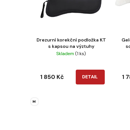
s
p
r
o
d
u
Drezurní korekční podložka KT
Gel
k
s kapsou na výztuhy
s
Skladem
(1 ks)
t
ů
1 850 Kč
1 
DETAIL
M