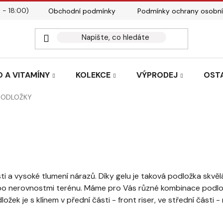
 - 18:00)
Obchodní podmínky
Podmínky ochrany osobní
Kontakty
Tabulky velik
 A VITAMÍNY
KOLEKCE
VÝPRODEJ
OST
PODLOŽKY
ti a vysoké
tlumení nárazů
. Díky gelu je taková podložka skvě
nebo nerovnostmi terénu. Máme pro Vás různé kombinace pod
ožek je s klínem v přední části - front riser, ve střední části - 