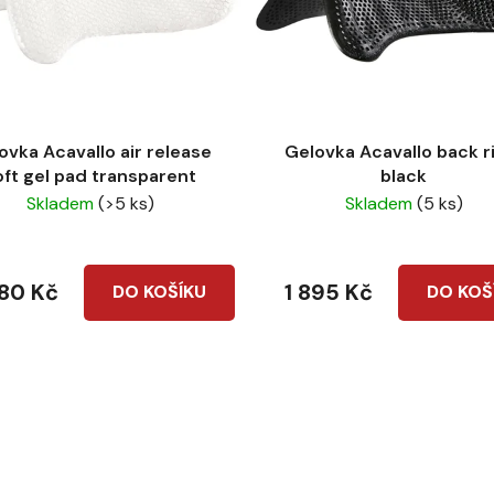
ovka Acavallo air release
Gelovka Acavallo back r
oft gel pad transparent
black
Skladem
(>5 ks)
Skladem
(5 ks)
780 Kč
1 895 Kč
DO KOŠÍKU
DO KOŠ