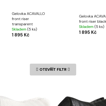
Gelovka ACAVALLO
Gelovka ACAVA
front riser
front riser blac
transparent
Skladem
(5 ks)
Skladem
(5 ks)
1 895 Kč
1 895 Kč
OTEVŘÍT FILTR