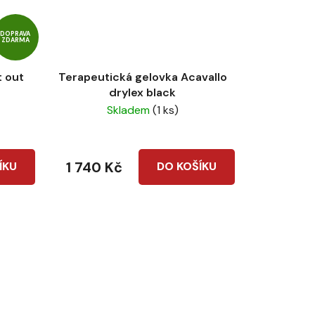
DOPRAVA
ZDARMA
t out
Terapeutická gelovka Acavallo
drylex black
Skladem
(1 ks)
1 740 Kč
ÍKU
DO KOŠÍKU