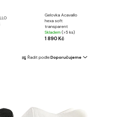
Gelovka Acavallo
LLO
hexa soft
k
transparent
Skladem
(>5 ks)
1 890 Kč
Ř
Řadit podle:
Doporučujeme
a
z
e
n
í
p
r
o
d