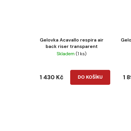
Gelovka Acavallo respira air
Gelo
back riser transparent
Skladem
(1 ks)
1 430 Kč
1 
DO KOŠÍKU