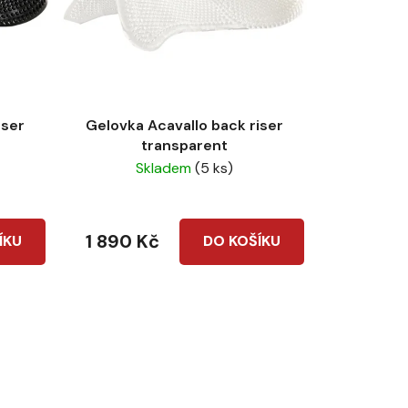
u
k
t
ů
iser
Gelovka Acavallo back riser
transparent
Skladem
(5 ks)
1 890 Kč
ÍKU
DO KOŠÍKU