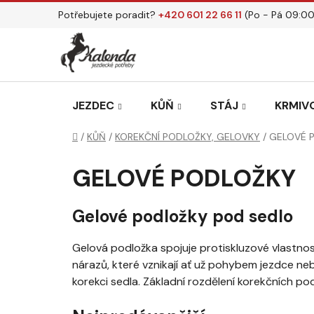
Přejít
Potřebujete poradit?
+420 601 22 66 11
(Po - Pá 09:00
na
obsah
JEZDEC
KŮŇ
STÁJ
KRMIVO
Domů
/
KŮŇ
/
KOREKČNÍ PODLOŽKY, GELOVKY
/
GELOVÉ 
GELOVÉ PODLOŽKY
Gelové podložky pod sedlo
Gelová podložka spojuje protiskluzové vlastnos
nárazů, které vznikají ať už pohybem jezdce 
korekci sedla.
Základní rozdělen
í korekčních podl