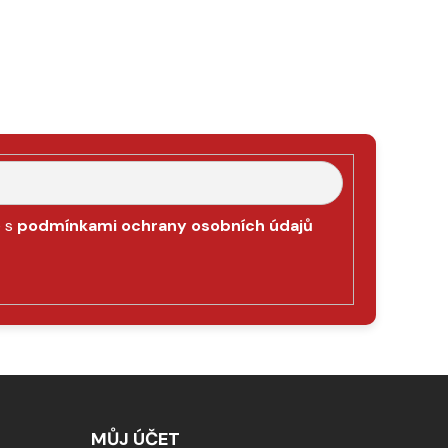
e s
podmínkami ochrany osobních údajů
MŮJ ÚČET