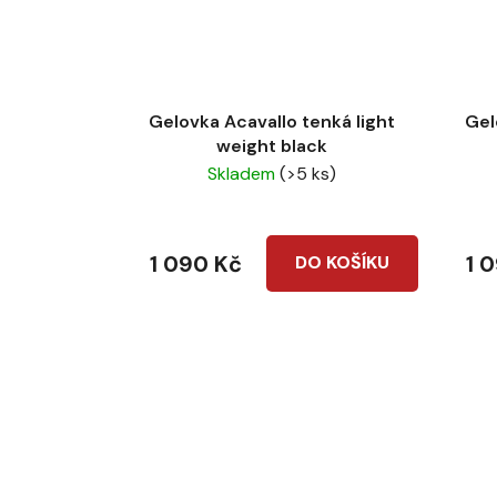
Gelovka Acavallo tenká light
Gel
weight black
Skladem
(>5 ks)
1 090 Kč
1 
DO KOŠÍKU