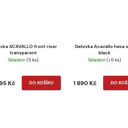
vka ACAVALLO front riser
Gelovka Acavallo hexa s
transparent
black
Skladem
(5 ks)
Skladem
(>5 ks)
895 Kč
1 890 Kč
DO KOŠÍKU
DO KOŠ