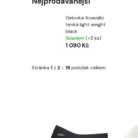
Nejprodávanější
Gelovka Acavallo
tenká light weight
black
Skladem
(>5 ks)
1 090 Kč
Stránka
1
z
2
-
18
položek celkem
V
ý
p
i