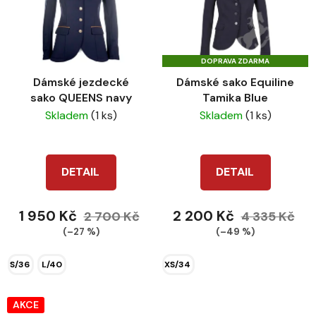
DOPRAVA ZDARMA
Dámské jezdecké
Dámské sako Equiline
sako QUEENS navy
Tamika Blue
Skladem
(1 ks)
Skladem
(1 ks)
DETAIL
DETAIL
1 950 Kč
2 200 Kč
2 700 Kč
4 335 Kč
(–27 %)
(–49 %)
S/36
L/40
XS/34
AKCE