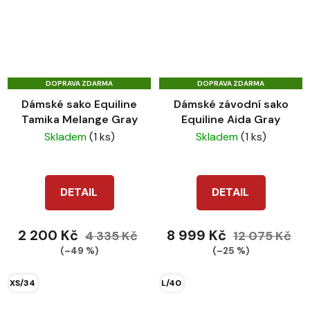
DOPRAVA ZDARMA
DOPRAVA ZDARMA
Dámské sako Equiline
Dámské závodní sako
Tamika Melange Gray
Equiline Aida Gray
Skladem
(1 ks)
Skladem
(1 ks)
DETAIL
DETAIL
2 200 Kč
8 999 Kč
4 335 Kč
12 075 Kč
(–49 %)
(–25 %)
XS/34
L/40