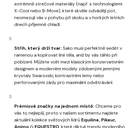
extrémně strečové materiály (např. s technologiemi
X-Cool nebo B-Move), které skvěle odvádějí pot,
neomezují vás v pohybu při skoku a v horkých letních
dnech příjemně chladí.
Střih, který drží tvar:
Sako musí perfektně sedět v
ramenou a kopírovat linii těla, aniž by vás táhlo při
pobízení. Můžete volit mezi klasickým konzervativním
designem a moderními modely zdobenými jemnými
krystaly Swarovski, kontrastními lemy nebo
perforovanými zády pro maximální odvětrávání.
Prémiové značky na jednom místě:
Chceme pro
vás to nejlepší, proto v našem sortimentu najdete
aktuální kolekce světových lídrů
Equiline, Pikeur,
Animo
či
EQUESTRO
, které diktují trendy moderního