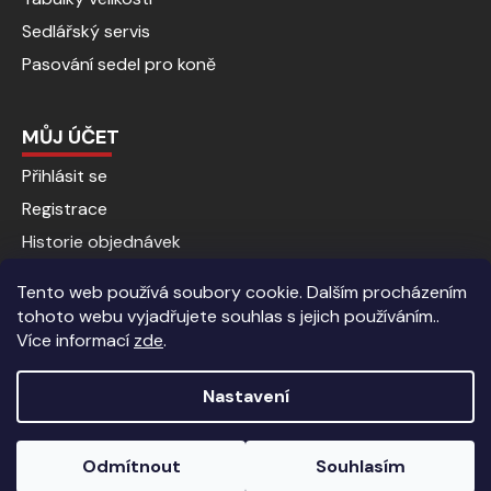
Sedlářský servis
Pasování sedel pro koně
MŮJ ÚČET
Přihlásit se
Registrace
Historie objednávek
Tento web používá soubory cookie. Dalším procházením
tohoto webu vyjadřujete souhlas s jejich používáním..
Více informací
zde
.
Nastavení
Vytvořil Shoptet
|
Anque Media
Odmítnout
Souhlasím
Copyright 2026
Jezdecké potřeby | Kalenda koně
. Všechna
Sleva 5% pro registrované zákazníky.