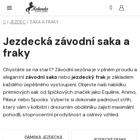
Přejít
Hledat
NÁK
KOŠ
na
obsah
Domů
/
JEZDEC
/
SAKA A FRAKY
Jezdecká závodní saka a
fraky
Chystáte se na start? Závodní sezóna je v plném proudu a
elegantní
závodní sako
nebo
jezdecký frak
je základem
každého úspěšného vystoupení. Objevte naši nabídku
prémiových sak od špičkových značek jako Equiline, Animo,
Pikeur nebo Spooks. Vyberte si dokonale padnoucí střih,
který vám v kolbišti i drezurním obdélníku zajistí maximální
pohodlí, stoprocentní prodyšnost a oslnivý vzhled.
DÁMSKÁ JEZDECKÁ
JEZDECKÉ FRAKY