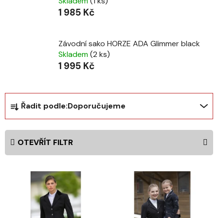
Skladem
(1 ks)
1 985 Kč
Závodní sako HORZE ADA Glimmer black
Skladem
(2 ks)
1 995 Kč
Ř
Řadit podle:
Doporučujeme
a
z
e
OTEVŘÍT FILTR
n
í
V
p
ý
r
p
o
i
d