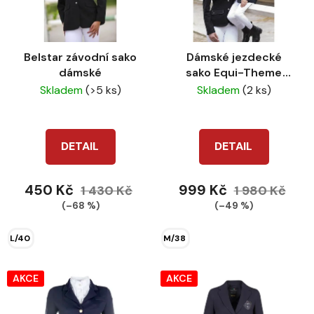
s
u
p
k
r
t
Belstar závodní sako
Dámské jezdecké
o
ů
dámské
sako Equi-Theme
d
Classic
Skladem
(>5 ks)
Skladem
(2 ks)
u
k
t
DETAIL
DETAIL
ů
450 Kč
999 Kč
1 430 Kč
1 980 Kč
(–68 %)
(–49 %)
L/40
M/38
AKCE
AKCE