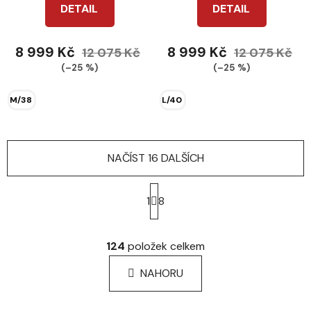
DETAIL
DETAIL
8 999 Kč
8 999 Kč
12 075 Kč
12 075 Kč
(–25 %)
(–25 %)
M/38
L/40
NAČÍST 16 DALŠÍCH
S
t
1
8
r
á
O
n
v
124
položek celkem
k
l
o
á
NAHORU
v
d
á
a
n