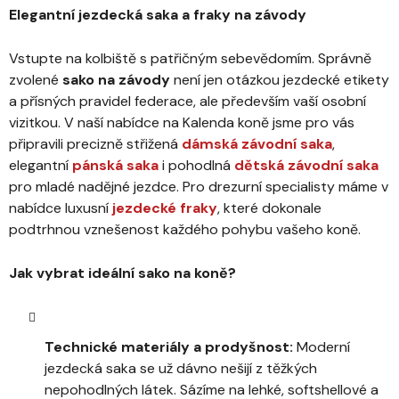
c
í
Elegantní jezdecká saka a fraky na závody
í
p
Vstupte na kolbiště s patřičným sebevědomím. Správně
r
zvolené
sako na závody
není jen otázkou jezdecké etikety
v
k
a přísných pravidel federace, ale především vaší osobní
y
vizitkou. V naší nabídce na Kalenda koně jsme pro vás
v
připravili precizně střižená
dámská závodní saka
,
ý
elegantní
pánská saka
i pohodlná
dětská závodní saka
p
pro mladé nadějné jezdce. Pro drezurní specialisty máme v
i
nabídce luxusní
jezdecké fraky
, které dokonale
s
podtrhnou vznešenost každého pohybu vašeho koně.
u
Jak vybrat ideální sako na koně?
Technické materiály a prodyšnost:
Moderní
jezdecká saka se už dávno nešijí z těžkých
nepohodlných látek. Sázíme na lehké, softshellové a