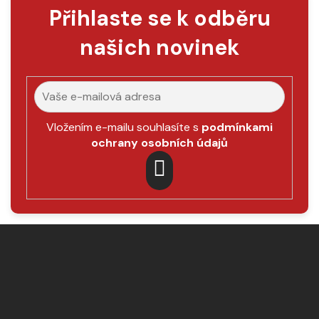
Přihlaste se k odběru
našich novinek
Vložením e-mailu souhlasíte s
podmínkami
ochrany osobních údajů
PŘIHLÁSIT
SE
Z
á
p
a
t