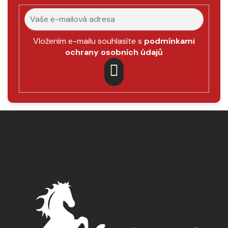
Vložením e-mailu souhlasíte s
podmínkami
ochrany osobních údajů
PŘIHLÁSIT
SE
Z
á
p
a
t
í