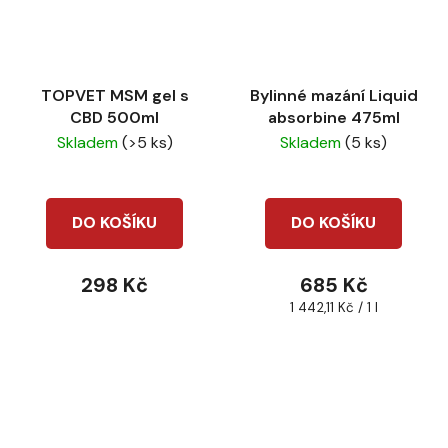
TOPVET MSM gel s
Bylinné mazání Liquid
CBD 500ml
absorbine 475ml
Skladem
(>5 ks)
Skladem
(5 ks)
DO KOŠÍKU
DO KOŠÍKU
298 Kč
685 Kč
Měrná
1 442,11 Kč / 1 l
cena: