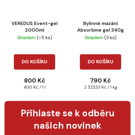
VEREDUS Event-gel
Bylinné mazání
2000ml
Absorbine gel 340g
Skladem
(>5 ks)
Skladem
(3 ks)
DO KOŠÍKU
DO KOŠÍKU
800 Kč
790 Kč
Měrná
Měrná
400 Kč / 1 l
2 323,53 Kč / 1 kg
cena:
cena:
Přihlaste se k odběru
našich novinek