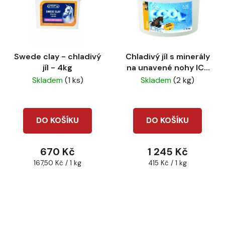
Swede clay - chladivý
Chladivý jíl s minerály
jíl - 4kg
na unavené nohy ICE
COOL 3kg
Skladem
(1 ks)
Skladem
(2 kg)
DO KOŠÍKU
DO KOŠÍKU
670 Kč
1 245 Kč
Měrná
Měrná
167,50 Kč / 1 kg
415 Kč / 1 kg
cena:
cena: