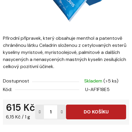
Přírodní přípravek, který obsahuje menthol a patentově
chráněnou látku Celadrin složenou z cetylovaných esterů
kyseliny myristové, myristoolejové, palmitové a dalších
nasycených a nenasycených mastných kyselin zesilujících
celkový pozitivní účinek.
Dostupnost
Skladem
(>5 ks)
Kód:
U-AF1F18E5
615 Kč
DO KOŠÍKU
Měrná cena:
6,15 Kč / 1 g