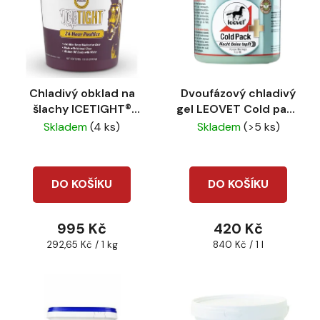
Chladivý obklad na
Dvoufázový chladivý
šlachy ICETIGHT®
gel LEOVET Cold pack
POULTICE 3,4kg
500ml
Skladem
(4 ks)
Skladem
(>5 ks)
DO KOŠÍKU
DO KOŠÍKU
995 Kč
420 Kč
Měrná
Měrná
292,65 Kč / 1 kg
840 Kč / 1 l
cena:
cena: