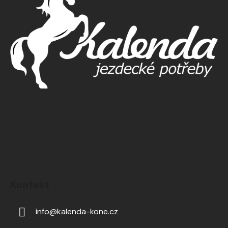
Kontakt
info
@
kalenda-kone.cz