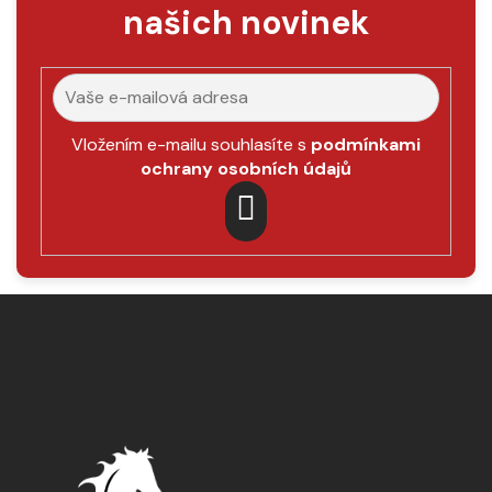
našich novinek
Vložením e-mailu souhlasíte s
podmínkami
ochrany osobních údajů
PŘIHLÁSIT
SE
Z
á
p
a
t
í