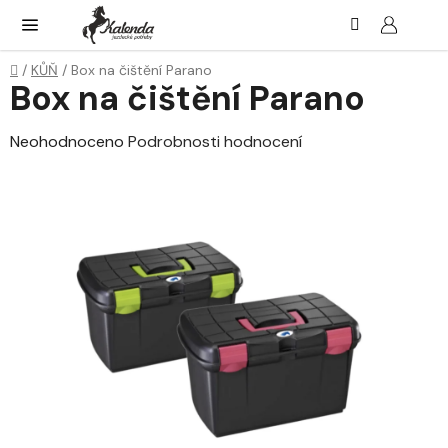
Přejít
Hledat
NÁK
KOŠ
na
obsah
Domů
/
KŮŇ
/
Box na čištění Parano
Box na čištění Parano
Průměrné
Neohodnoceno
Podrobnosti hodnocení
hodnocení
produktu
je
0,0
z
5
hvězdiček.