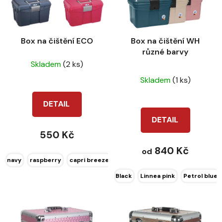
Box na čištění ECO
Box na čištění WH
různé barvy
Skladem
(2 ks)
Průměrné
Skladem
(1 ks)
hodnocení
produktu
DETAIL
je
DETAIL
1,0
550 Kč
z
840 Kč
od
5
navy
raspberry
capri breeze
grey rigen
hvězdiček.
Black
Linnea pink
Petrol blue