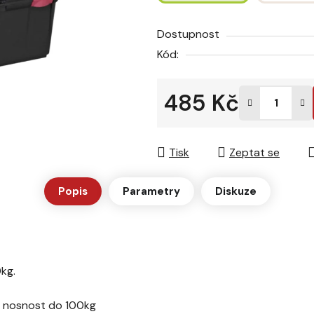
hvězdiček.
Dostupnost
Kód:
485 Kč
Měrná cena:
Tisk
Zeptat se
Popis
Parametry
Diskuze
kg.
má nosnost do 100kg