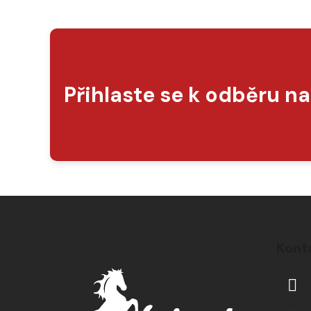
Přihlaste se k odběru n
Z
á
Kont
p
a
t
í