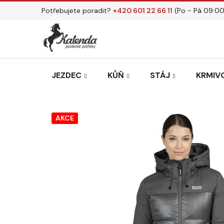
Přejít
Potřebujete poradit?
+420 601 22 66 11
(Po - Pá 09:00
na
obsah
JEZDEC
KŮŇ
STÁJ
KRMIVO
AKCE