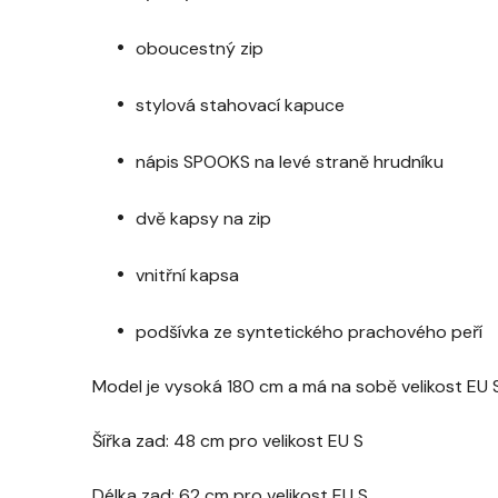
oboucestný zip
stylová stahovací kapuce
nápis SPOOKS na levé straně hrudníku
dvě kapsy na zip
vnitřní kapsa
podšívka ze syntetického prachového peří
Model je vysoká 180 cm a má na sobě velikost EU 
Šířka zad: 48 cm pro velikost EU S
Délka zad: 62 cm pro velikost EU S