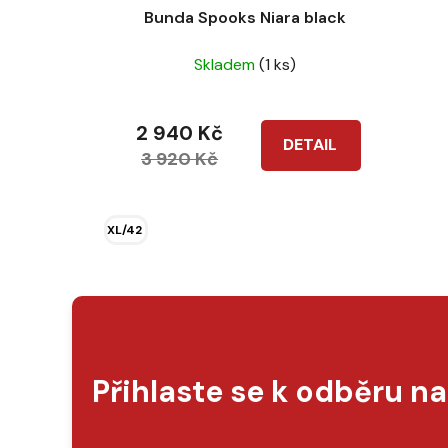
Bunda Spooks Niara black
Skladem
(1 ks)
2 940 Kč
DETAIL
3 920 Kč
XL/42
Přihlaste se k odběru n