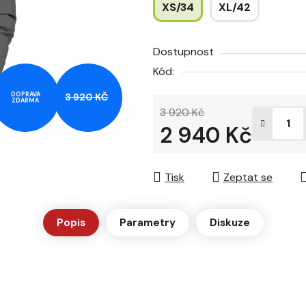
XS/34
XL/42
hvězdiček.
Dostupnost
Kód:
DOPRAVA
3 920 KČ
ZDARMA
3 920 Kč
2 940 Kč
Měrná cena:
Tisk
Zeptat se
Popis
Parametry
Diskuze