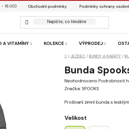
 - 18:00)
Obchodní podmínky
Podmínky ochrany osobní
Kontakty
Tabulky velik
 A VITAMÍNY
KOLEKCE
VÝPRODEJ
OST
Domů
/
JEZDEC
/
BUNDY A KABÁTY
/
B
Bunda Spooks
Průměrné
Neohodnoceno
Podrobnosti 
hodnocení
Značka:
SPOOKS
produktu
Prošívaní zimní bunda s lesklý
je
0,0
Velikost
z
5