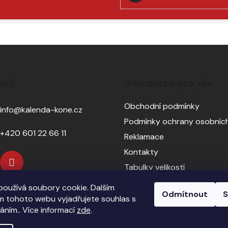
PŘIHLÁSIT
SE
akt
Informace pro vás
Obchodní podmínky
info
@
kalenda-kone.cz
Podmínky ochrany osobních
+420 601 22 66 11
Reklamace
Kontakty
Tabulky velikostí
Sedlářský servis
oužívá soubory cookie. Dalším
Odmítnout
S
Pasování sedel pro koně
 tohoto webu vyjadřujete souhlas s
váním.. Více informací
zde
.