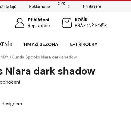
CZK
Přihlášení
ch údajů
Reklamace
ostí
Sedlářský servis
Přihlášení
Pasování sedel pro koně
NÁKUPNÍ
Registrace
PRÁZDNÝ KOŠÍK
KOŠÍK
ATNÍ
HMYZÍ SEZONA
E-TŘÍKOLKY
UNDY
/
Bunda Spooks Niara dark shadow
 Niara dark shadow
hodnocení
m designem.