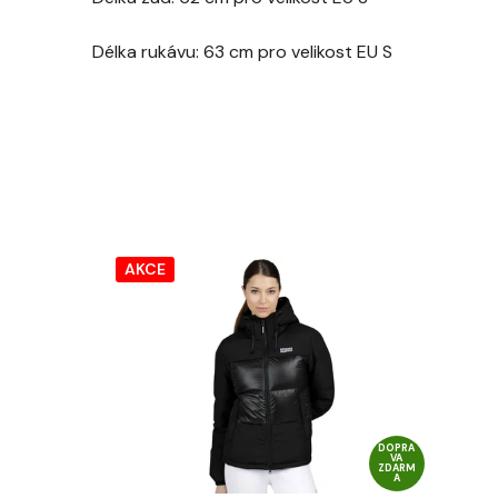
Délka rukávu: 63 cm pro velikost EU S
AKCE
DOPRA
VA
ZDARM
A