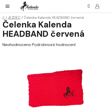
Přejít
Hledat
NÁK
KOŠ
na
obsah
Domů
/
JEZDEC
/
Čelenka Kalenda HEADBAND červená
Čelenka Kalenda
HEADBAND červená
Průměrné
Neohodnoceno
Podrobnosti hodnocení
hodnocení
produktu
je
0,0
z
5
hvězdiček.