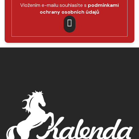
Vložením e-mailu souhlasíte s
podmínkami
ochrany osobních údajů
PŘIHLÁSIT
SE
Z
á
p
a
t
í