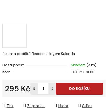
čelenka podšitá fleecem s logem Kalenda
Dostupnost
Skladem
(3 ks)
Kód:
U-079E4D81
295 Kč
DO KOŠÍKU
Měrná cena:
Tisk
Zeptat se
Hlídat
Sdílet