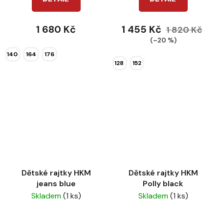
1 680 Kč
1 455 Kč
1 820 Kč
(–20 %)
140
164
176
128
152
Dětské rajtky HKM
Dětské rajtky HKM
jeans blue
Polly black
Skladem
(1 ks)
Skladem
(1 ks)