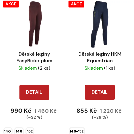
V
p
AKCE
AKCE
ý
r
p
o
i
d
s
u
p
k
r
t
Dětské legíny
Dětské legíny HKM
o
ů
EasyRider plum
Equestrian
d
Skladem
(2 ks)
Skladem
(1 ks)
u
k
t
DETAIL
DETAIL
ů
990 Kč
855 Kč
1 460 Kč
1 220 Kč
(–32 %)
(–29 %)
140
146
152
146-152