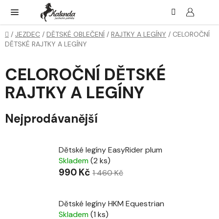
Přejít
Hledat
NÁK
KOŠ
na
obsah
Domů
/
JEZDEC
/
DĚTSKÉ OBLEČENÍ
/
RAJTKY A LEGÍNY
/
CELOROČNÍ
DĚTSKÉ RAJTKY A LEGÍNY
CELOROČNÍ DĚTSKÉ
RAJTKY A LEGÍNY
Nejprodávanější
Dětské legíny EasyRider plum
Skladem
(2 ks)
990 Kč
1 460 Kč
Dětské legíny HKM Equestrian
Skladem
(1 ks)