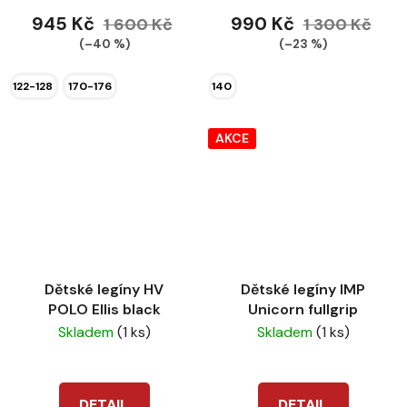
945 Kč
990 Kč
1 600 Kč
1 300 Kč
(–40 %)
(–23 %)
122-128
170-176
140
AKCE
Dětské legíny HV
Dětské legíny IMP
POLO Ellis black
Unicorn fullgrip
Skladem
(1 ks)
Skladem
(1 ks)
DETAIL
DETAIL