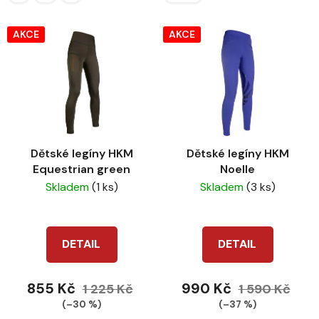
AKCE
AKCE
Dětské legíny HKM
Dětské legíny HKM
Equestrian green
Noelle
Skladem
(1 ks)
Skladem
(3 ks)
DETAIL
DETAIL
855 Kč
990 Kč
1 225 Kč
1 590 Kč
(–30 %)
(–37 %)