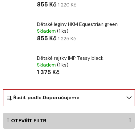
855 Kč
1 220 Kč
Dětské legíny HKM Equestrian green
Skladem
(1 ks)
855 Kč
1 225 Kč
Dětské rajtky IMP Tessy black
Skladem
(1 ks)
1 375 Kč
Ř
Řadit podle:
Doporučujeme
a
z
e
OTEVŘÍT FILTR
n
í