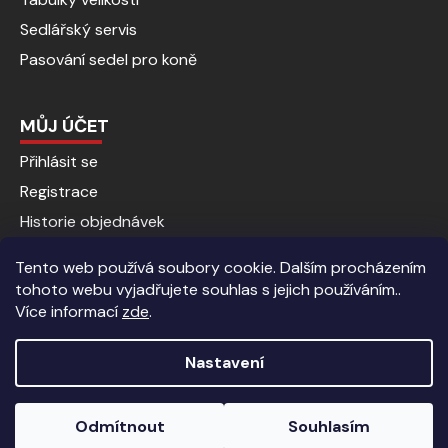
Sedlářský servis
Pasování sedel pro koně
MŮJ ÚČET
Přihlásit se
Registrace
Historie objednávek
Tento web používá soubory cookie. Dalším procházením
tohoto webu vyjadřujete souhlas s jejich používáním..
Více informací
zde
.
Nastavení
Vytvořil Shoptet
|
Anque Media
Odmítnout
Souhlasím
Copyright 2026
Jezdecké potřeby | Kalenda koně
. Všechna
Sleva 5% pro registrované zákazníky.