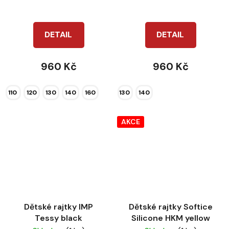
DETAIL
DETAIL
960 Kč
960 Kč
110
120
130
140
160
130
140
AKCE
Dětské rajtky IMP
Dětské rajtky Softice
Tessy black
Silicone HKM yellow