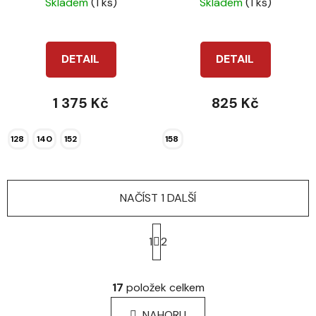
Skladem
(1 ks)
Skladem
(1 ks)
DETAIL
DETAIL
1 375 Kč
825 Kč
128
140
152
158
NAČÍST 1 DALŠÍ
S
t
1
2
r
á
O
n
v
17
položek celkem
k
l
o
á
NAHORU