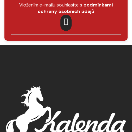
Vložením e-mailu souhlasíte s
podmínkami
ochrany osobních údajů
PŘIHLÁSIT
SE
Z
á
p
a
t
í