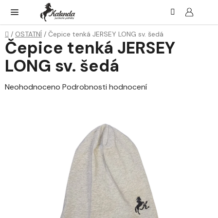
Přejít
Hledat
NÁK
KOŠ
na
obsah
Domů
/
OSTATNÍ
/
Čepice tenká JERSEY LONG sv. šedá
Čepice tenká JERSEY
LONG sv. šedá
Průměrné
Neohodnoceno
Podrobnosti hodnocení
hodnocení
produktu
je
0,0
z
5
hvězdiček.