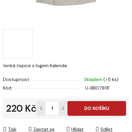
tenká čepice s logem Kalenda
Dostupnost
Skladem
(>5 ks)
Kód:
U-BB07811F
220 Kč
DO KOŠÍKU
Měrná cena:
Tisk
Zeptat se
Hlídat
Sdílet