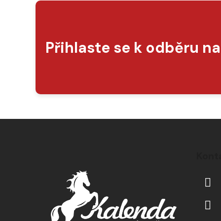
Přihlaste se k odběru n
Z
á
Kont
p
a
t
í