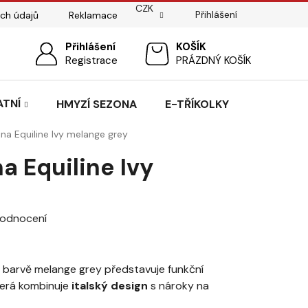
CZK
Přihlášení
ch údajů
Reklamace
ostí
Sedlářský servis
Přihlášení
Pasování sedel pro koně
NÁKUPNÍ
Registrace
PRÁZDNÝ KOŠÍK
KOŠÍK
ATNÍ
HMYZÍ SEZONA
E-TŘÍKOLKY
na Equiline Ivy melange grey
 Equiline Ivy
y
hodnocení
 barvě melange grey představuje funkční
terá kombinuje
italský design
s nároky na