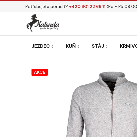
Přejít
Potřebujete poradit?
+420 601 22 66 11
(Po - Pá 09:00
na
obsah
JEZDEC
KŮŇ
STÁJ
KRMIVO
AKCE