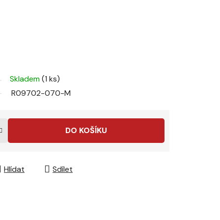
Skladem
(1 ks)
R09702-070-M
DO KOŠÍKU
Hlídat
Sdílet