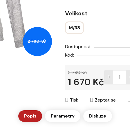
z
5
Velikost
hvězdiček.
M/38
2 780 KČ
Dostupnost
Kód:
2 780 Kč
1 670 Kč
Měrná cena:
Tisk
Zeptat se
Popis
Parametry
Diskuze