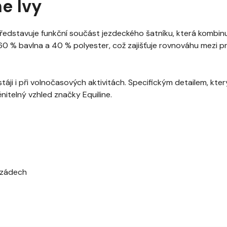
e Ivy
ředstavuje funkční součást jezdeckého šatníku, která kombinu
 60 % bavlna a 40 % polyester, což zajišťuje rovnováhu mezi 
áji i při volnočasových aktivitách. Specifickým detailem, kter
nitelný vzhled značky Equiline.
a zádech