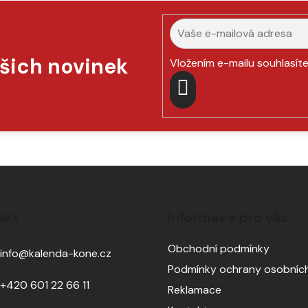
ašich novinek
Vložením e-mailu souhlasít
PŘIHLÁSIT
SE
akt
Informace pro vás
Obchodní podmínky
info
@
kalenda-kone.cz
Podmínky ochrany osobních
+420 601 22 66 11
Reklamace