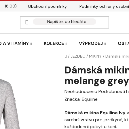
 - 18:00)
Obchodní podmínky
Podmínky ochrany osobní
Kontakty
Tabulky velik
 A VITAMÍNY
KOLEKCE
VÝPRODEJ
OST
Domů
/
JEZDEC
/
MIKINY
/
Dámská miki
Dámská mikina
melange gre
Průměrné
Neohodnoceno
Podrobnosti 
hodnocení
Značka:
Equiline
produktu
Dámská mikina Equiline Ivy
v
je
svrchní vrstvu pro jezdkyně, k
0,0
každodenní pobyt u koní.