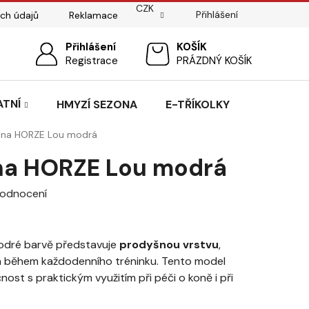
CZK
Přihlášení
ch údajů
Reklamace
ostí
Sedlářský servis
Přihlášení
Pasování sedel pro koně
NÁKUPNÍ
Registrace
PRÁZDNÝ KOŠÍK
KOŠÍK
ATNÍ
HMYZÍ SEZONA
E-TŘÍKOLKY
ina HORZE Lou modrá
na HORZE Lou modrá
hodnocení
odré barvě představuje
prodyšnou vrstvu
,
a během každodenního tréninku. Tento model
st s praktickým využitím při péči o koně i při