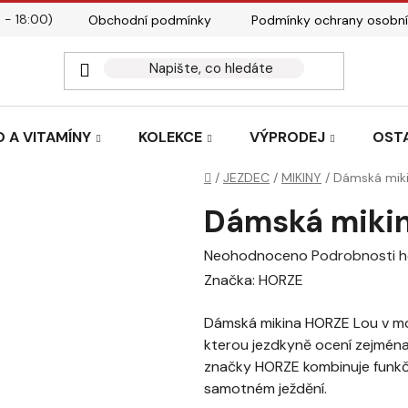
 - 18:00)
Obchodní podmínky
Podmínky ochrany osobní
Kontakty
Tabulky velik
 A VITAMÍNY
KOLEKCE
VÝPRODEJ
OST
Domů
/
JEZDEC
/
MIKINY
/
Dámská mik
Dámská miki
Průměrné
Neohodnoceno
Podrobnosti 
hodnocení
Značka:
HORZE
produktu
Dámská mikina HORZE Lou v m
je
kterou jezdkyně ocení zejmén
0,0
značky HORZE kombinuje funkčno
z
samotném ježdění.
5