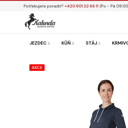
Přejít
Potřebujete poradit?
+420 601 22 66 11
(Po - Pá 09:00
na
obsah
JEZDEC
KŮŇ
STÁJ
KRMIVO
AKCE