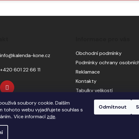
SE
akt
Informace pro vás
Obchodní podmínky
info
@
kalenda-kone.cz
Podmínky ochrany osobních
+420 601 22 66 11
Reklamace
Kontakty
Tabulky velikostí
Sedlářský servis
oužívá soubory cookie. Dalším
Odmítnout
S
Pasování sedel pro koně
 tohoto webu vyjadřujete souhlas s
váním.. Více informací
zde
.
ní