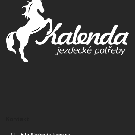
Kontakt
info
@
kalenda-kone.cz