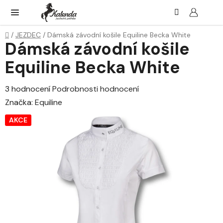
Přejít
Hledat
NÁK
KOŠ
na
obsah
Domů
/
JEZDEC
/
Dámská závodní košile Equiline Becka White
Dámská závodní košile
Equiline Becka White
Průměrné
3 hodnocení
Podrobnosti hodnocení
hodnocení
Značka:
Equiline
produktu
AKCE
je
4,0
z
5
hvězdiček.