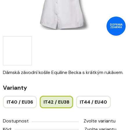
DOPRAVA
ZDARMA
Dámská závodní košile Equiline Becka s krátkým rukávem.
Varianty
IT40 / EU36
IT42 / EU38
IT44 / EU40
Dostupnost
Zvolte variantu
Kód:
Zvolte variantu