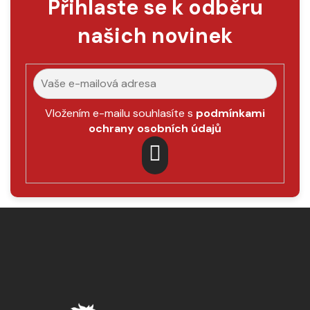
Přihlaste se k odběru
našich novinek
Vložením e-mailu souhlasíte s
podmínkami
ochrany osobních údajů
PŘIHLÁSIT
SE
Z
á
p
a
t
í