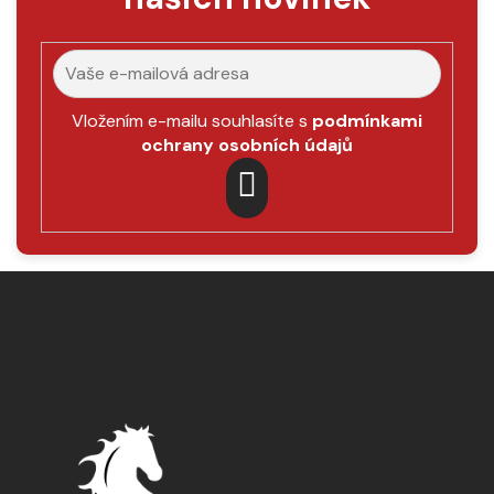
Vložením e-mailu souhlasíte s
podmínkami
ochrany osobních údajů
PŘIHLÁSIT
SE
Z
á
p
a
t
í