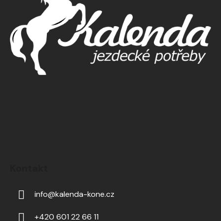
Kontakt
info
@
kalenda-kone.cz
+420 601 22 66 11