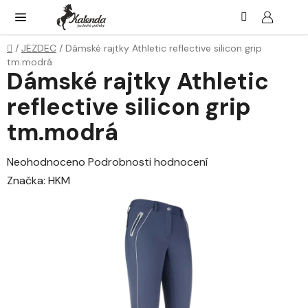
Přejít
Hledat
NÁK
KOŠ
na
obsah
Domů
/
JEZDEC
/
Dámské rajtky Athletic reflective silicon grip
tm.modrá
Dámské rajtky Athletic
reflective silicon grip
tm.modrá
Průměrné
Neohodnoceno
Podrobnosti hodnocení
hodnocení
Značka:
HKM
produktu
je
0,0
z
5
hvězdiček.