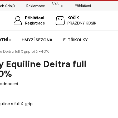
CZK
Přihlášení
ch údajů
Reklamace
ostí
Sedlářský servis
Přihlášení
Pasování sedel pro koně
NÁKUPNÍ
Registrace
PRÁZDNÝ KOŠÍK
KOŠÍK
ATNÍ
HMYZÍ SEZONA
E-TŘÍKOLKY
e Deitra full X grip bílá -40%
 Equiline Deitra full
40%
hodnocení
line s full X-grip.