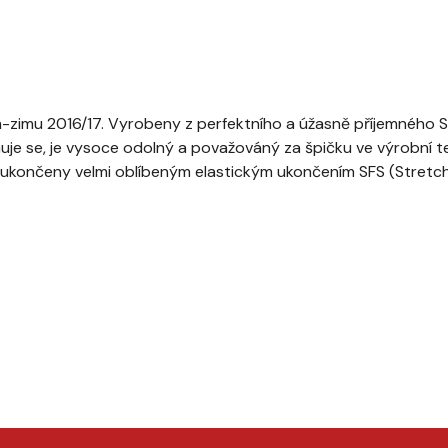
m-zimu 2016/17. Vyrobeny z perfektního a úžasně příjemného Scho
huje se, je vysoce odolný a považováný za špičku ve výrobní t
ou ukončeny velmi oblíbeným elastickým ukončením SFS (Stretc