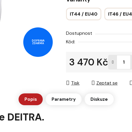
z
5
IT44 / EU40
IT46 / EU
hvězdiček.
Dostupnost
Kód:
DOPRAVA
ZDARMA
3 470 Kč
Měrná cena:
Tisk
Zeptat se
Popis
Parametry
Diskuze
e DEITRA.