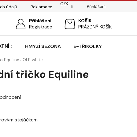
CZK
Přihlášení
ch údajů
Reklamace
ostí
Sedlářský servis
Přihlášení
Pasování sedel pro koně
NÁKUPNÍ
Registrace
PRÁZDNÝ KOŠÍK
KOŠÍK
ATNÍ
HMYZÍ SEZONA
E-TŘÍKOLKY
o Equiline JOLE white
í třičko Equiline
hodnocení
itrovým stojáčkem.