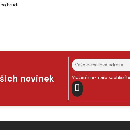
na hrudi.
ašich novinek
Vložením e-mailu souhlasít
PŘIHLÁSIT
SE