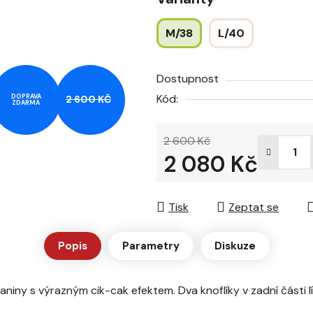
z
5
M/38
L/40
hvězdiček.
Dostupnost
Kód:
DOPRAVA
2 600 KČ
ZDARMA
2 600 Kč
2 080 Kč
Měrná cena:
Tisk
Zeptat se
Popis
Parametry
Diskuze
niny s výrazným cik-cak efektem. Dva knoflíky v zadní části lím