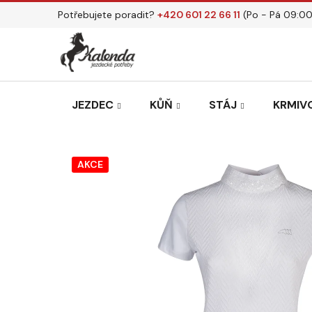
Přejít
Potřebujete poradit?
+420 601 22 66 11
(Po - Pá 09:00
na
obsah
JEZDEC
KŮŇ
STÁJ
KRMIVO
AKCE