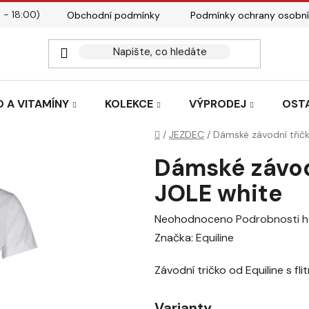
 - 18:00)
Obchodní podmínky
Podmínky ochrany osobní
Kontakty
Tabulky velik
 A VITAMÍNY
KOLEKCE
VÝPRODEJ
OST
Domů
/
JEZDEC
/
Dámské závodní třičk
Dámské závodn
JOLE white
Průměrné
Neohodnoceno
Podrobnosti 
hodnocení
Značka:
Equiline
produktu
Závodní tričko od Equiline s fl
je
0,0
Varianty