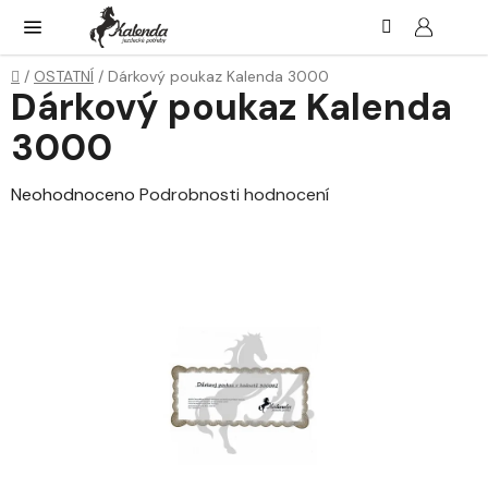
Přejít
Hledat
NÁK
KOŠ
na
obsah
Domů
/
OSTATNÍ
/
Dárkový poukaz Kalenda 3000
Dárkový poukaz Kalenda
3000
Průměrné
Neohodnoceno
Podrobnosti hodnocení
hodnocení
produktu
je
0,0
z
5
hvězdiček.