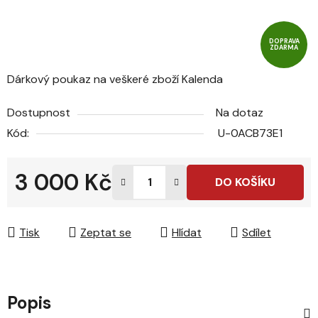
DOPRAVA
ZDARMA
Dárkový poukaz na veškeré zboží Kalenda
Dostupnost
Na dotaz
Kód:
U-0ACB73E1
3 000 Kč
DO KOŠÍKU
Měrná cena:
Tisk
Zeptat se
Hlídat
Sdílet
Popis