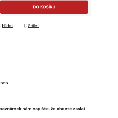
DO KOŠÍKU
Hlídat
Sdílet
enda.
 poznámek nám napište, že chcete zaslat