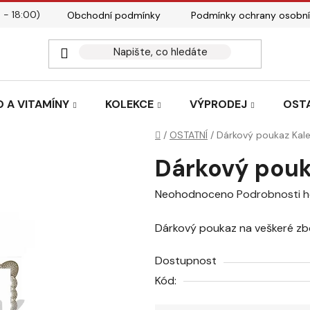
 - 18:00)
Obchodní podmínky
Podmínky ochrany osobní
Kontakty
Tabulky velik
 A VITAMÍNY
KOLEKCE
VÝPRODEJ
OST
Domů
/
OSTATNÍ
/
Dárkový poukaz Kal
Dárkový pouk
Průměrné
Neohodnoceno
Podrobnosti 
hodnocení
Dárkový poukaz na veškeré zb
produktu
je
Dostupnost
0,0
Kód:
z
5