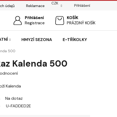
CZK
Přihlášení
ch údajů
Reklamace
ostí
Sedlářský servis
Přihlášení
Pasování sedel pro koně
NÁKUPNÍ
Registrace
PRÁZDNÝ KOŠÍK
KOŠÍK
ATNÍ
HMYZÍ SEZONA
E-TŘÍKOLKY
enda 500
az Kalenda 500
hodnocení
oží Kalenda
Na dotaz
U-FADDED2E