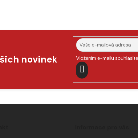
ašich novinek
Vložením e-mailu souhlasít
PŘIHLÁSIT
SE
akt
Informace pro vás