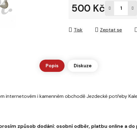
500 Kč
hvězdiček.
Měrná cena:
Tisk
Zeptat se
Popis
Diskuze
šem internetovém i kamenném obchodě Jezdecké potřeby Kal
prosím způsob dodání: osobní odběr, platbu online a do