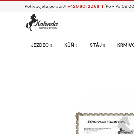
Přejít
Potřebujete poradit?
+420 601 22 66 11
(Po - Pá 09:00
na
obsah
JEZDEC
KŮŇ
STÁJ
KRMIVO