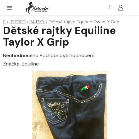
Přejít
Hledat
NÁK
KOŠ
na
obsah
Domů
/
JEZDEC
/
RAJTKY
/
Dětské rajtky Equiline Taylor X Grip
Dětské rajtky Equiline
Taylor X Grip
Průměrné
Neohodnoceno
Podrobnosti hodnocení
hodnocení
Značka:
Equiline
produktu
je
0,0
z
5
hvězdiček.