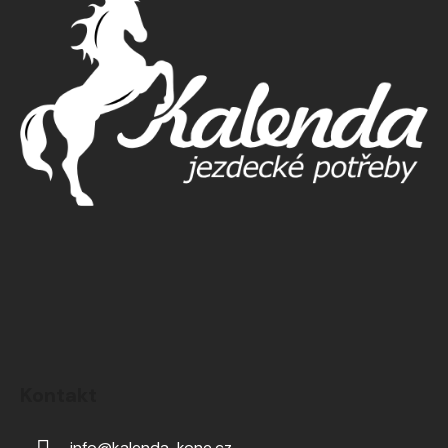
Kontakt
info
@
kalenda-kone.cz