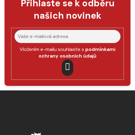
Přihlaste se k odběru
našich novinek
Vložením e-mailu souhlasíte s
podmínkami
ochrany osobních údajů
PŘIHLÁSIT
SE
Z
á
p
a
t
í