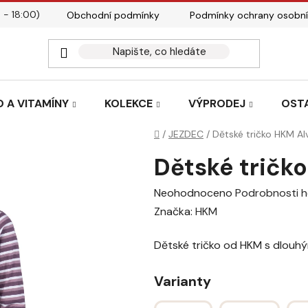
 - 18:00)
Obchodní podmínky
Podmínky ochrany osobní
Kontakty
Tabulky velik
 A VITAMÍNY
KOLEKCE
VÝPRODEJ
OST
Domů
/
JEZDEC
/
Dětské tričko HKM Alv
Dětské tričko
Průměrné
Neohodnoceno
Podrobnosti 
hodnocení
Značka:
HKM
produktu
Dětské tričko od HKM s dlouh
je
0,0
Varianty
z
5