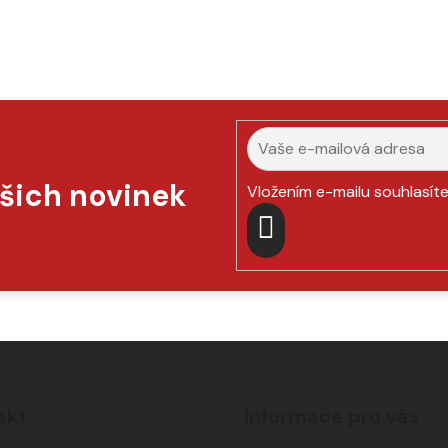
ašich novinek
Vložením e-mailu souhlasít
PŘIHLÁSIT
SE
akt
Informace pro vás