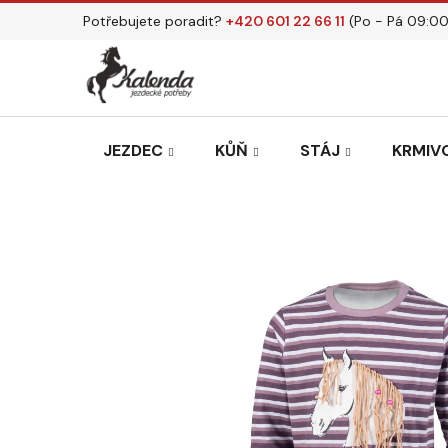
Přejít
Potřebujete poradit?
+420 601 22 66 11
(Po - Pá 09:00
na
obsah
JEZDEC
KŮŇ
STÁJ
KRMIVO