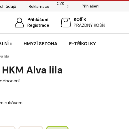
CZK
Přihlášení
ch údajů
Reklamace
ostí
Sedlářský servis
Přihlášení
Pasování sedel pro koně
NÁKUPNÍ
Registrace
PRÁZDNÝ KOŠÍK
KOŠÍK
ATNÍ
HMYZÍ SEZONA
E-TŘÍKOLKY
a lila
 HKM Alva lila
hodnocení
ým rukávem.