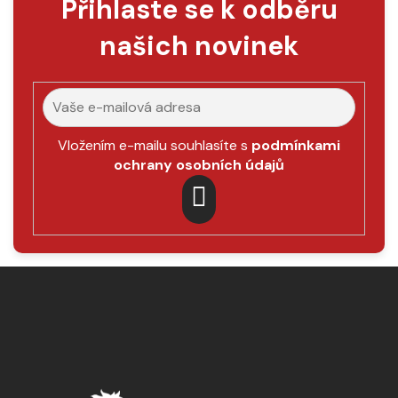
Přihlaste se k odběru
našich novinek
Vložením e-mailu souhlasíte s
podmínkami
ochrany osobních údajů
PŘIHLÁSIT
SE
Z
á
p
a
t
í