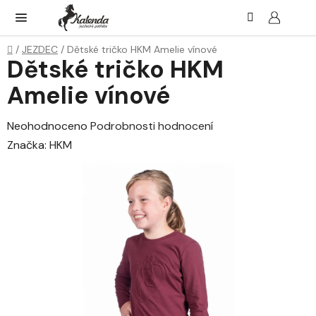
Přejít
Hledat
NÁK
KOŠ
na
obsah
Domů
/
JEZDEC
/
Dětské tričko HKM Amelie vínové
Dětské tričko HKM
Amelie vínové
Průměrné
Neohodnoceno
Podrobnosti hodnocení
hodnocení
Značka:
HKM
produktu
je
0,0
z
5
hvězdiček.