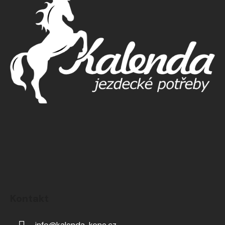
Kontakt
info
@
kalenda-kone.cz